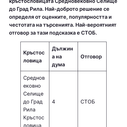
кръстословицата Средновековно Селище
до Град Рила. Най-доброто решение се
определя от оценките, популярността и
честотата на търсенията. Най-вероятният
отговор за тази подсказка е СТOБ.
Дължин
Кръстос
а на
Отговор
ловица
дума
Среднов
ековно
Селище
до Град
4
СТOБ
Рила
Кръстос
ловица