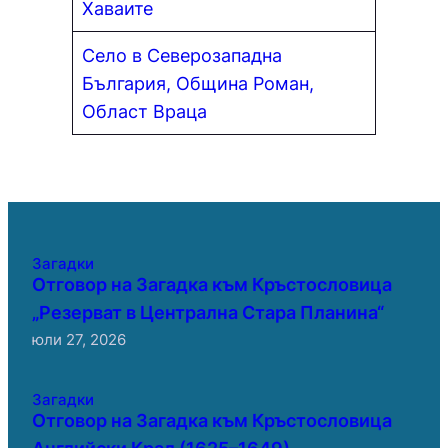
Хаваите
Село в Северозападна
България, Община Роман,
Област Враца
Загадки
Отговор на Загадка към Кръстословица
„Резерват в Централна Стара Планина“
юли 27, 2026
Загадки
Отговор на Загадка към Кръстословица
Английски Крал (1625–1649)