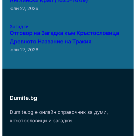
юли 27, 2026
Загадки
Отговор на Загадка към Кръстословица
Древното Название на Тракия
юли 27, 2026
Dumite.bg
Dumite.bg е онлайн справочник за думи,
кръстословици и загадки.