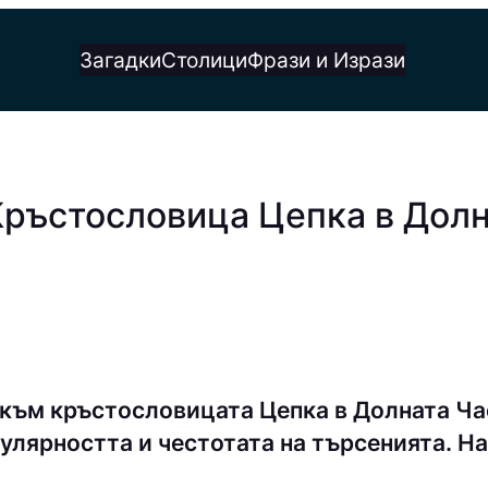
Загадки
Столици
Фрази и Изрази
Кръстословица Цепка в Долн
към кръстословицата Цепка в Долната Ча
улярността и честотата на търсенията. На