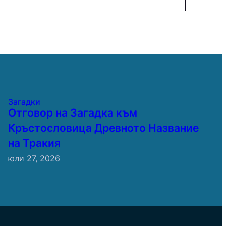
Загадки
Отговор на Загадка към
Кръстословица Древното Название
на Тракия
юли 27, 2026