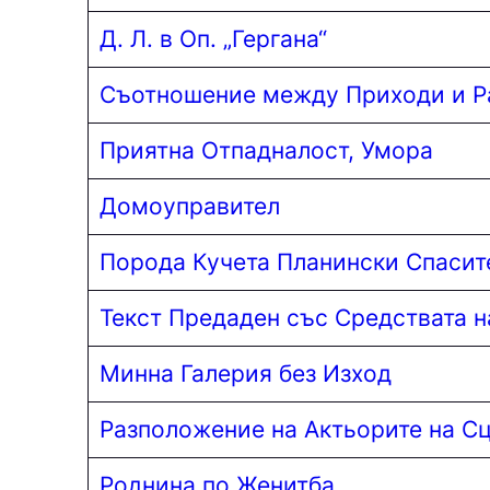
Д. Л. в Оп. „Гергана“
Съотношение между Приходи и Р
Приятна Отпадналост, Умора
Домоуправител
Порода Кучета Планински Спасит
Текст Предаден с
ъс Средствата н
Минна Галерия без Изход
Разположение на Актьорите на С
Роднина по Женитба