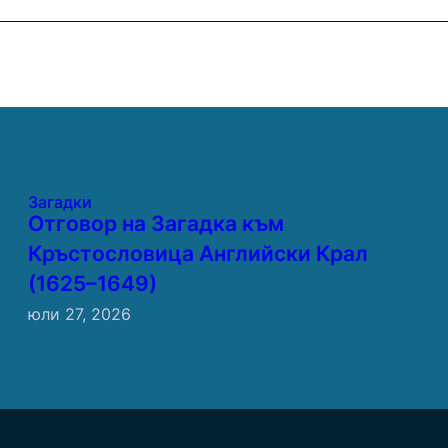
Загадки
Отговор на Загадка към
Кръстословица Английски Крал
(1625–1649)
юли 27, 2026