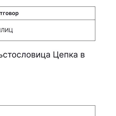
тговор
ШЛИЦ
ръстословица Цепка в