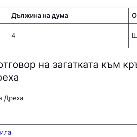
Дължина на дума
О
4
отговор на загатката към к
реха
а Дреха
Сила