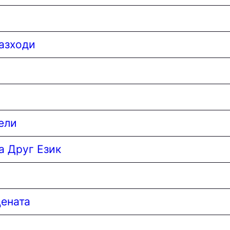
азходи
ели
а Друг Език
цената