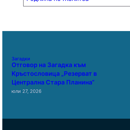
Загадки
Отговор на Загадка към
Кръстословица „Резерват в
Централна Стара Планина“
юли 27, 2026