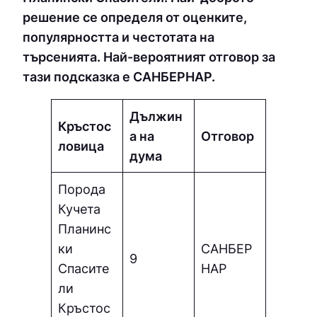
решение се определя от оценките,
популярността и честотата на
търсенията. Най-вероятният отговор за
тази подсказка е СAНБEPНAP.
Дължин
Кръстос
а на
Отговор
ловица
дума
Порода
Кучета
Планинс
ки
СAНБEP
9
Спасите
НAP
ли
Кръстос