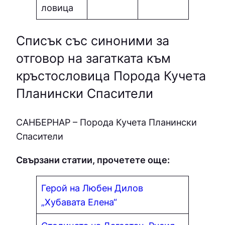
ловица
Списък със синоними за
отговор на загатката към
кръстословица Порода Кучета
Планински Спасители
СAНБEPНAP – Порода Кучета Планински
Спасители
Свързани статии, прочетете още:
Герой на Любен Дилов
„Хубавата Елена“