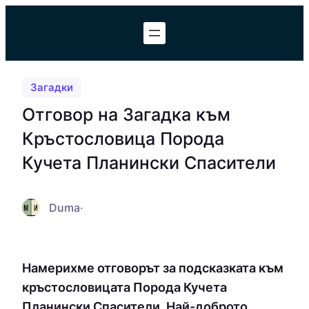
Към
съдържанието
Загадки
Отговор на Загадка към
Кръстословица Порода
Кучета Планински Спасители
Duma
·
Намерихме отговорът за подсказката към
кръстословицата Порода Кучета
Планински Спасители. Най-доброто