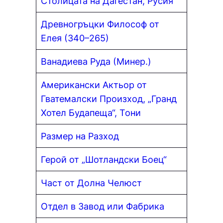
Столицата на Дагестан, Русия
Древногръцки Философ от
Елея (340–265)
Ванадиева Руда (Минер.)
Американски Актьор от
Гватемалски Произход, „Гранд
Хотел Будапеща“, Тони
Размер на Разход
Герой от „Шотландски Боец“
Част от Долна Челюст
Отдел в Завод или Фабрика