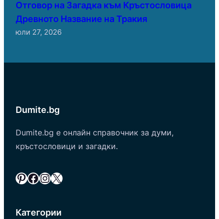
Отговор на Загадка към Кръстословица
Древното Название на Тракия
юли 27, 2026
Dumite.bg
Dumite.bg е онлайн справочник за думи,
кръстословици и загадки.
Pinterest
Facebook
Instagram
X
Категории