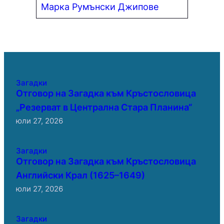
Марка Румънски Джипове
Загадки
Отговор на Загадка към Кръстословица
„Резерват в Централна Стара Планина“
юли 27, 2026
Загадки
Отговор на Загадка към Кръстословица
Английски Крал (1625–1649)
юли 27, 2026
Загадки