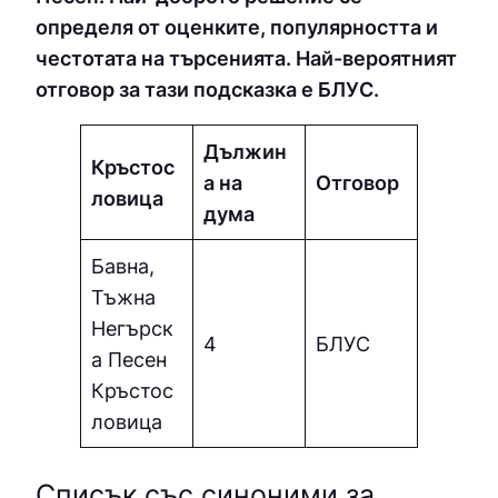
определя от оценките, популярността и
честотата на търсенията. Най-вероятният
отговор за тази подсказка е БЛУC.
Дължин
Кръстос
а на
Отговор
ловица
дума
Бавна,
Тъжна
Негърск
4
БЛУC
а Песен
Кръстос
ловица
Списък със синоними за