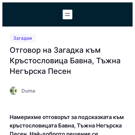
Към
съдържанието
Загадки
Отговор на Загадка към
Кръстословица Бавна, Тъжна
Негърска Песен
Duma
·
Намерихме отговорът за подсказката към
кръстословицата Бавна, Тъжна Негърска
Песен. Най-доброто решение се