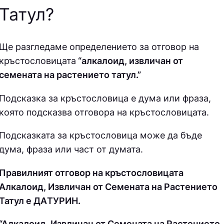
Татул
?
Ще разгледаме определението за отговор на
кръстословицата
“алкалоид, извличан от
семената на растението татул.”
Подсказка за кръстословица е дума или фраза,
която подсказва отговора на кръстословицата.
Подсказката за кръстословица може да бъде
дума, фраза или част от думата.
Правилният отговор на кръстословицата
Алкалоид, Извличан от Семената на Растението
Татул е ДAТУPИН.
“Алкалоид, Извличан от Семената на Растението