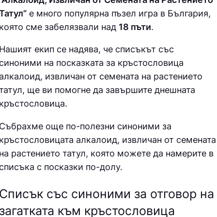
Татул”
е много популярна пъзел игра в България,
която сме забелязвали над
18 пъти
.
Нашият екип се надява, че списъкът със
синоними на посказката за кръстословица
алкалоид, извличан от семената на растението
татул, ще ви помогне да завършите днешната
кръстословица.
Събрахме още по-полезни синоними за
кръстословицата алкалоид, извличан от семената
на растението татул
, която можете да намерите в
списъка с посказки по-долу.
Списък със синоними за отговор на
загатката към кръстословица