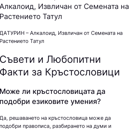
Алкалоид, Извличан от Семената на
Растението Татул
ДAТУPИН – Алкалоид, Извличан от Семената на
Растението Татул
Съвети и Любопитни
Факти за Кръстословици
Може ли кръстословицата да
подобри езиковите умения?
Да, решаването на кръстословица може да
подобри правописа, разбирането на думи и