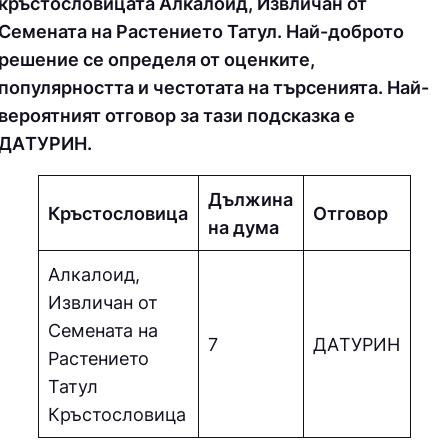
кръстословицата Алкалоид, Извличан от
Семената на Растението Татул. Най-доброто
решение се определя от оценките,
популярността и честотата на търсенията. Най-
вероятният отговор за тази подсказка е
ДAТУPИН.
Дължина
Кръстословица
Отговор
на дума
Алкалоид,
Извличан от
Семената на
7
ДAТУPИН
Растението
Татул
Кръстословица