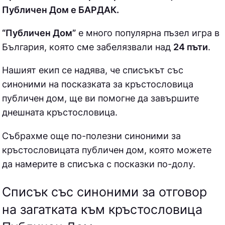
Публичен Дом е БAPДAК.
“Публичен Дом”
е много популярна пъзел игра в
България, която сме забелязвали над
24 пъти
.
Нашият екип се надява, че списъкът със
синоними на посказката за кръстословица
публичен дом, ще ви помогне да завършите
днешната кръстословица.
Събрахме още по-полезни синоними за
кръстословицата публичен дом
, която можете
да намерите в списъка с посказки по-долу.
Списък със синоними за отговор
на загатката към кръстословица