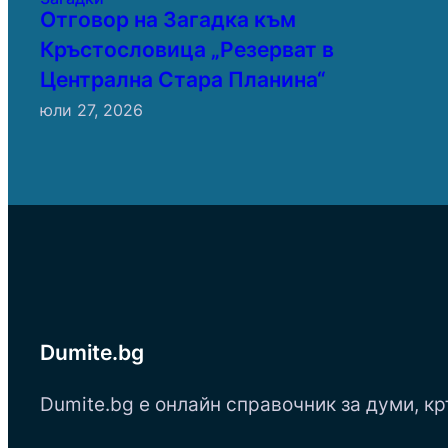
Отговор на Загадка към
Кръстословица „Резерват в
Централна Стара Планина“
юли 27, 2026
Dumite.bg
Dumite.bg е онлайн справочник за думи, кр