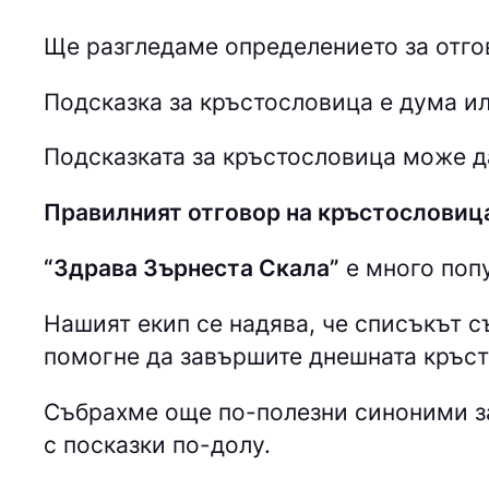
Ще разгледаме определението за отго
Подсказка за кръстословица е дума ил
Подсказката за кръстословица може да
Правилният отговор на кръстословиц
“Здрава Зърнеста Скала”
е много попу
Нашият екип се надява, че списъкът 
помогне да завършите днешната кръс
Събрахме още по-полезни синоними за
с посказки по-долу.