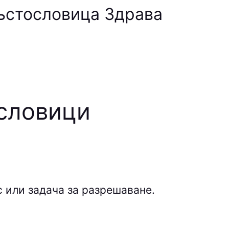
ръстословица Здрава
ословици
 или задача за разрешаване.