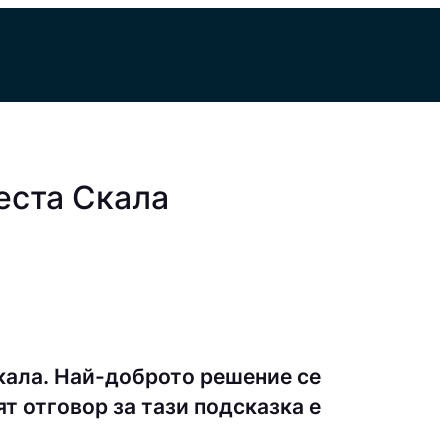
еста Скала
кала. Най-доброто решение се
т отговор за тази подсказка е