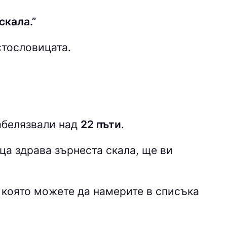
скала.”
стословицата.
забелязвали над
22 пъти
.
ица
здрава зърнеста скала, ще ви
, която можете да намерите в списъка