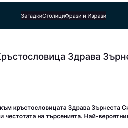
Загадки
Столици
Фрази и Изрази
Кръстословица Здрава Зърн
 към кръстословицата Здрава Зърнеста С
и честотата на търсенията. Най-вероятния