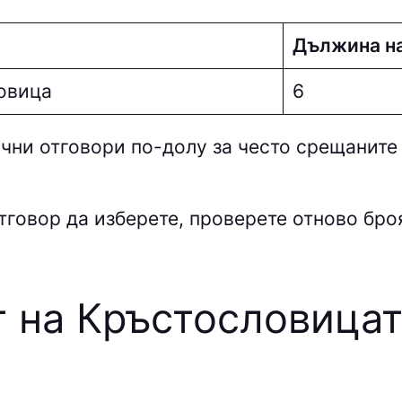
Дължина н
овица
6
ни отговори по-долу за често срещаните
тговор да изберете, проверете отново броя 
т на Кръстословица