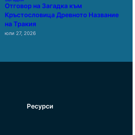
Отговор на Загадка към
Кръстословица Древното Название
на Тракия
юли 27, 2026
Ресурси