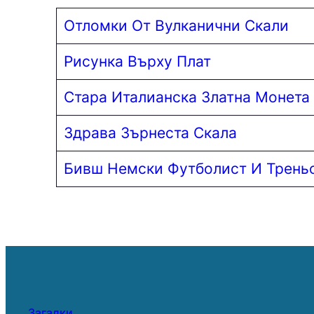
Отломки От Вулканични Скали
Рисунка Върху Плат
Стара Италианска Златна Монета
Здрава Зърнеста Скала
Бивш Немски Футболист И Трень
Загадки