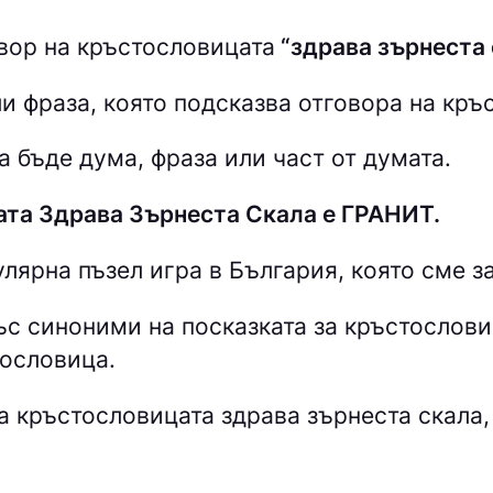
вор на кръстословицата
“здрава зърнеста 
и фраза, която подсказва отговора на кръ
 бъде дума, фраза или част от думата.
ата Здрава Зърнеста Скала е ГРАНИТ.
лярна пъзел игра в България, която сме 
със синоними на посказката за кръстослов
тословица.
 кръстословицата здрава зърнеста скала