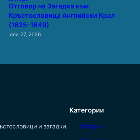
Отговор на Загадка към
Кръстословица Английски Крал
(1625–1649)
юли 27, 2026
Категории
ъстословици и загадки.
Загадки