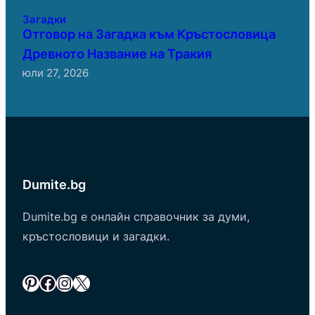
Загадки
Отговор на Загадка към Кръстословица
Древното Название на Тракия
юли 27, 2026
Dumite.bg
Dumite.bg е онлайн справочник за думи,
кръстословици и загадки.
Pinterest
Facebook
Instagram
X