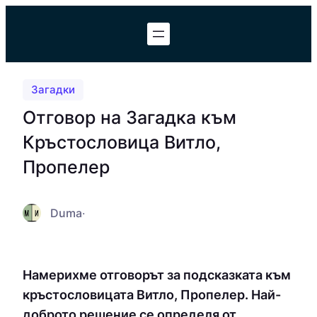
Към
съдържанието
Загадки
Отговор на Загадка към
Кръстословица Витло,
Пропелер
Duma
·
Намерихме отговорът за подсказката към
кръстословицата Витло, Пропелер. Най-
доброто решение се определя от