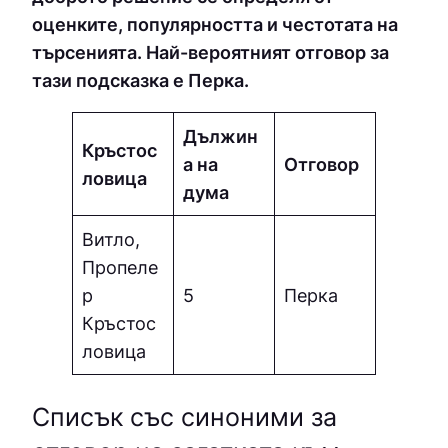
оценките, популярността и честотата на
търсенията. Най-вероятният отговор за
тази подсказка е Пepкa.
Дължин
Кръстос
а на
Отговор
ловица
дума
Витло,
Пропеле
р
5
Пepкa
Кръстос
ловица
Списък със синоними за