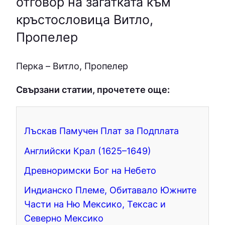
отговор на загатката към
кръстословица Витло,
Пропелер
Пepкa – Витло, Пропелер
Свързани статии, прочетете още:
Лъскав Памучен Плат за Подплата
Английски Крал (1625–1649)
Древноримски Бог на Небето
Индианско Племе, Обитавало Южните
Части на Ню Мексико, Тексас и
Северно Мексико