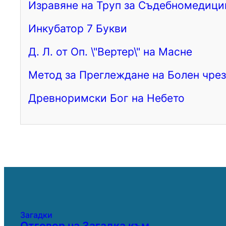
Изравяне на Труп за Съдебномедици
Инкубатор 7 Букви
Д. Л. от Оп. \"Вертер\" на Масне
Метод за Преглеждане на Болен чрез
Древноримски Бог на Небето
Загадки
Отговор на Загадка към