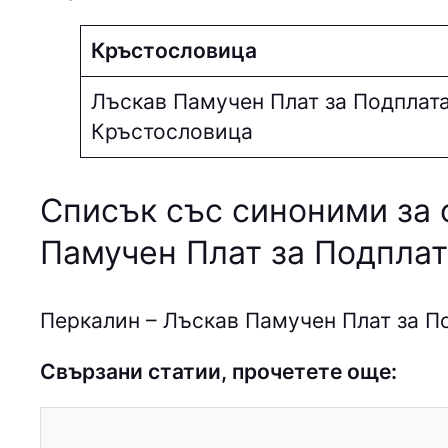
Кръстословица
Лъскав Памучен Плат за Подплат
Кръстословица
Списък със синоними за 
Памучен Плат за Подплат
Пepкaлин – Лъскав Памучен Плат за П
Свързани статии, прочетете още: