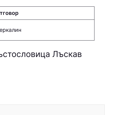
тговор
epкaлин
ръстословица Лъскав