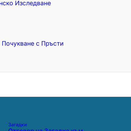
нско Изследване
 Почукване с Пръсти
Загадки
Отговор на Загадка към