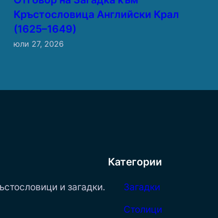
Кръстословица Английски Крал
(1625–1649)
юли 27, 2026
Категории
ъстословици и загадки.
Загадки
Столици