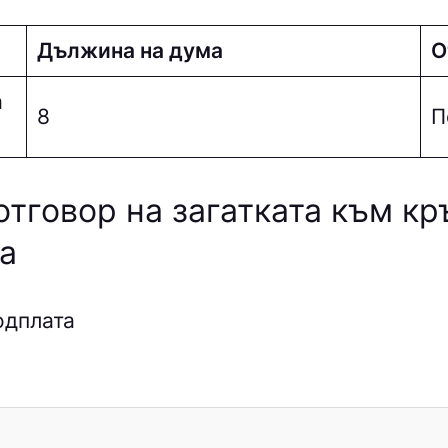
Дължина на дума
О
а
8
П
отговор на загатката към к
а
одплата