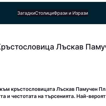
Загадки
Столици
Фрази и Изрази
Кръстословица Лъскав Паму
 към кръстословицата Лъскав Памучен Пл
та и честотата на търсенията. Най-вероят