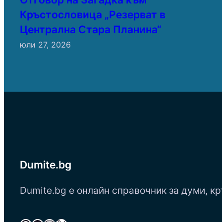
Кръстословица „Резерват в
Централна Стара Планина“
юли 27, 2026
Dumite.bg
Dumite.bg е онлайн справочник за думи, кр