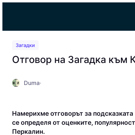
Към
съдържанието
Загадки
Отговор на Загадка към 
Duma
·
Намерихме отговорът за подсказката
се определя от оценките, популярност
Пepкaлин.