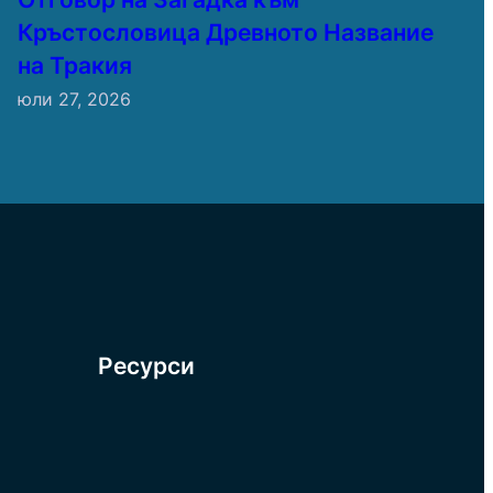
Кръстословица Древното Название
на Тракия
юли 27, 2026
Ресурси