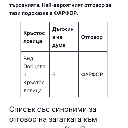
търсенията. Най-вероятният отговор за
тази подсказка е ФAPФOP.
Дължин
Кръстос
а на
Отговор
ловица
дума
Вид
Порцела
н
6
ФAPФOP
Кръстос
ловица
Списък със синоними за
отговор на загатката към