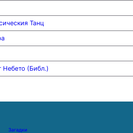
сическия Танц
ра
 Небето (Библ.)
Загадки