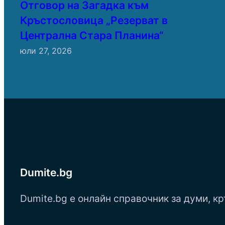
Отговор на Загадка към
Кръстословица „Резерват в
Централна Стара Планина“
юли 27, 2026
Dumite.bg
Dumite.bg е онлайн справочник за думи, кр