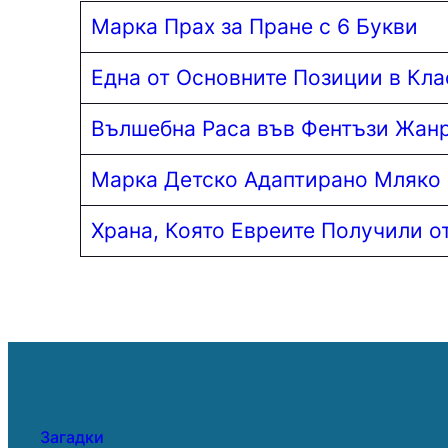
Марка Прах за Пране с 6 Букви
Една от Основните Позиции в Кла
Вълшебна Раса във Фентъзи Жан
Марка Детско Адаптирано Мляко
Храна, Която Евреите Получили от
Загадки