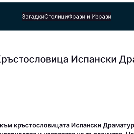
Загадки
Столици
Фрази и Изрази
Кръстословица Испански Дра
 към кръстословицата Испански Драматург