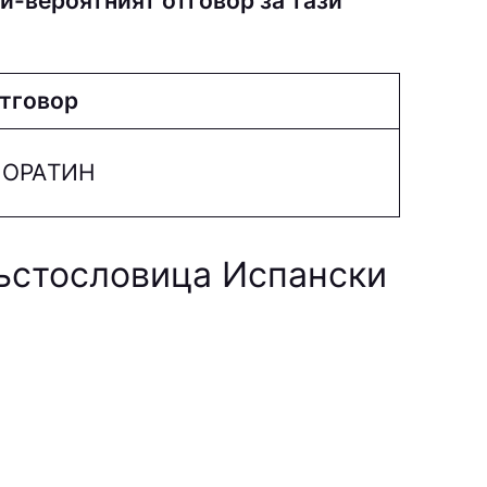
й-вероятният отговор за тази
тговор
OPAТИН
ръстословица Испански