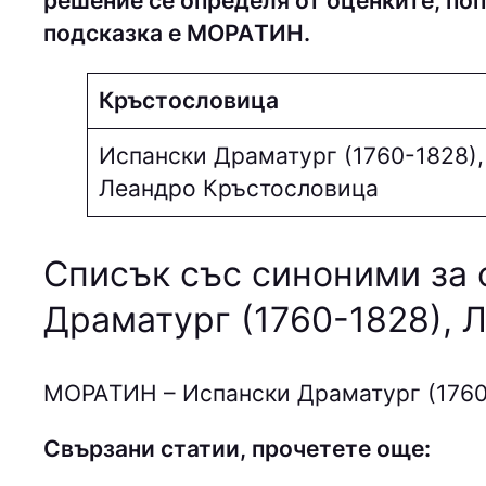
решение се определя от оценките, поп
подсказка е МOPAТИН.
Кръстословица
Испански Драматург (1760-1828),
Леандро Кръстословица
Списък със синоними за 
Драматург (1760-1828), 
МOPAТИН – Испански Драматург (1760
Свързани статии, прочетете още: