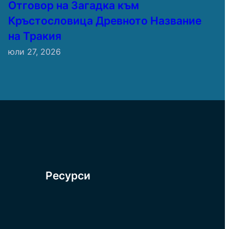
Отговор на Загадка към
Кръстословица Древното Название
на Тракия
юли 27, 2026
Ресурси