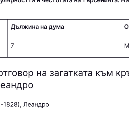
улярността и честотата на търсенията. На
Дължина на дума
О
7
М
отговор на загатката към к
Леандро
-1828), Леандро