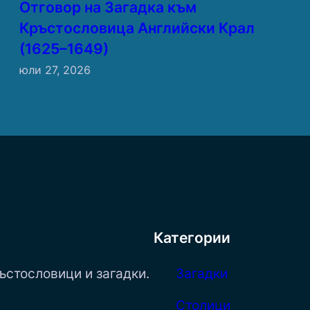
Отговор на Загадка към
Кръстословица Английски Крал
(1625–1649)
юли 27, 2026
Категории
ъстословици и загадки.
Загадки
Столици