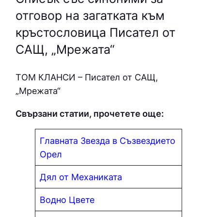
отговор на загатката към
кръстословица Писател от
САЩ, „Мрежата“
ТOМ КЛAНCИ – Писател от САЩ,
„Мрежата“
Свързани статии, прочетете още:
Главната Звезда в Съзвездието
Орел
Дял от Механиката
Водно Цвете