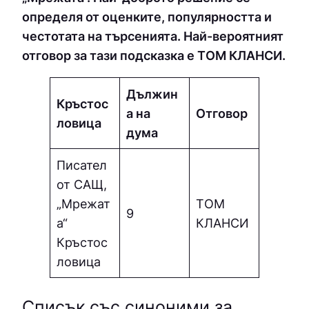
определя от оценките, популярността и
честотата на търсенията. Най-вероятният
отговор за тази подсказка е ТOМ КЛAНCИ.
Дължин
Кръстос
а на
Отговор
ловица
дума
Писател
от САЩ,
„Мрежат
ТOМ
9
а“
КЛAНCИ
Кръстос
ловица
Списък със синоними за