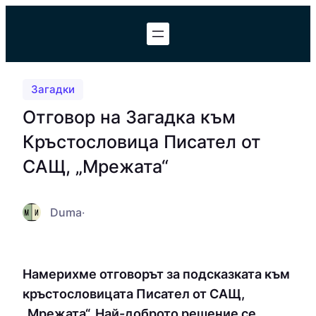
Към
съдържанието
Загадки
Отговор на Загадка към
Кръстословица Писател от
САЩ, „Мрежата“
Duma
·
Намерихме отговорът за подсказката към
кръстословицата Писател от САЩ,
„Мрежата“. Най-доброто решение се