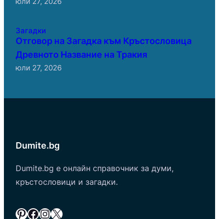
юли 27, 2026
Загадки
Отговор на Загадка към Кръстословица
Древното Название на Тракия
юли 27, 2026
Dumite.bg
Dumite.bg е онлайн справочник за думи,
кръстословици и загадки.
Pinterest
Facebook
Instagram
X