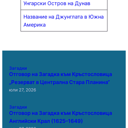
Унгарски Остров на Дунав
Название на Джунглата в Южна
Америка
Загадки
Отговор на Загадка към Кръстословица
„Резерват в Централна Стара Планина“
юли 27, 2026
Загадки
Отговор на Загадка към Кръстословица
Английски Крал (1625–1649)