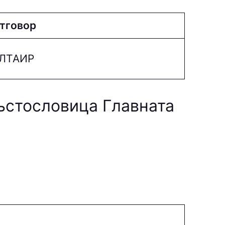
тговор
ЛТAИP
ръстословица Главната