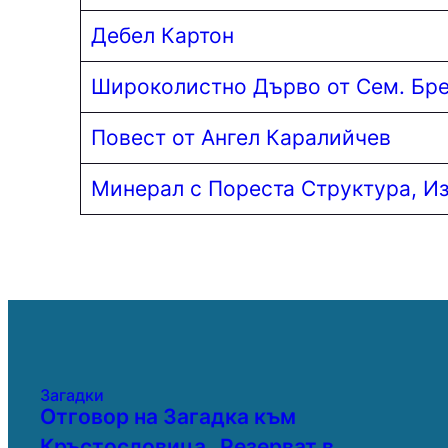
Дебел Картон
Широколистно Дърво от Сем. Бр
Повест от Ангел Каралийчев
Минерал с Пореста Структура, И
Загадки
Отговор на Загадка към
Кръстословица „Резерват в