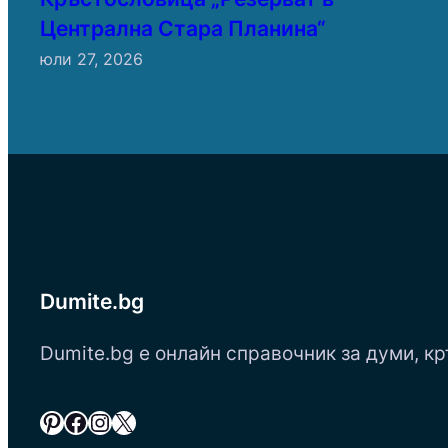
Централна Стара Планина“
юли 27, 2026
Dumite.bg
Dumite.bg е онлайн справочник за думи, кр
Pinterest
Facebook
Instagram
X