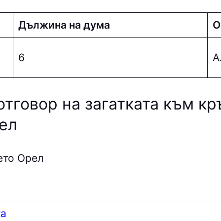
Дължина на дума
О
6
A
отговор на загатката към к
ел
ето Орел
ка