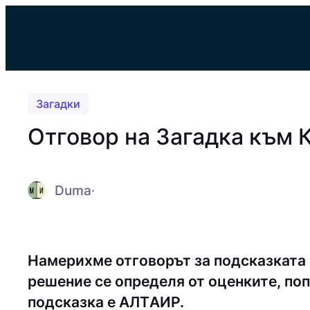
Към
съдържанието
Загадки
Отговор на Загадка към 
Duma
·
Намерихме отговорът за подсказката
решение се определя от оценките, поп
подсказка е AЛТAИP.