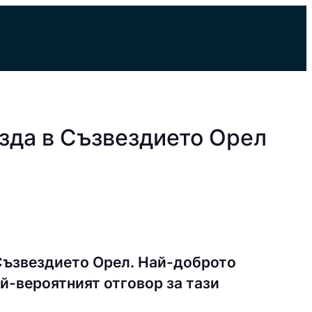
зда в Съзвездието Орел
Съзвездието Орел. Най-доброто
й-вероятният отговор за тази