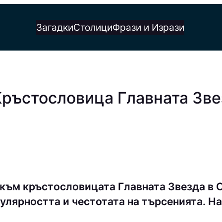
Загадки
Столици
Фрази и Изрази
Кръстословица Главната Зве
 към кръстословицата Главната Звезда в 
улярността и честотата на търсенията. На