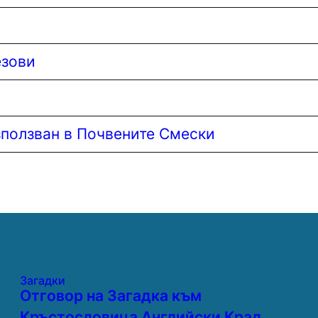
езови
зползван в Почвените Смески
Загадки
Отговор на Загадка към
Кръстословица Английски Крал