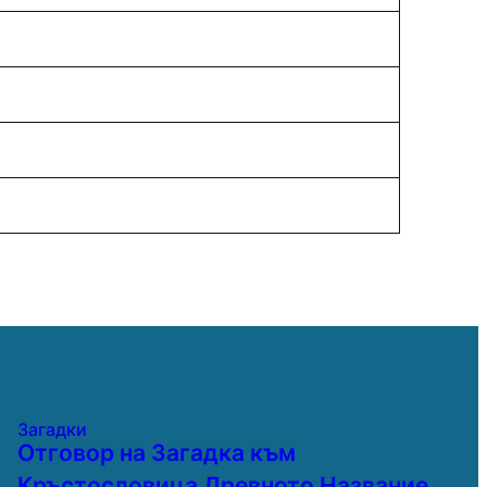
Загадки
Отговор на Загадка към
Кръстословица Древното Название