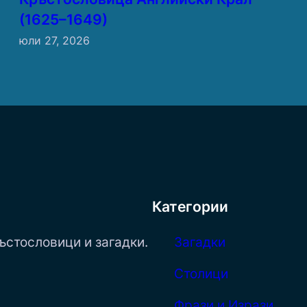
(1625–1649)
юли 27, 2026
Категории
ъстословици и загадки.
Загадки
Столици
Фрази и Изрази