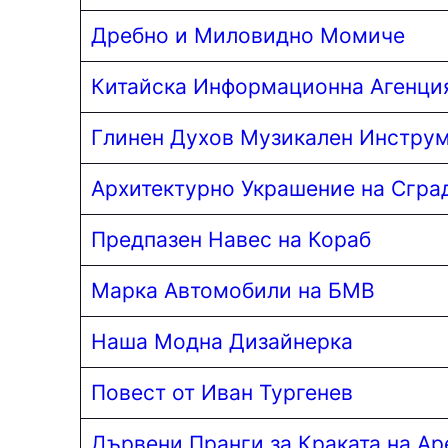
Дребно и Миловидно Момиче
Китайска Информационна Агенци
Глинен Духов Музикален Инстру
Архитектурно Украшение на Сгра
Предпазен Навес на Кораб
Марка Автомобили на БМВ
Наша Модна Дизайнерка
Повест от Иван Тургенев
Дървени Пранги за Краката на Ар