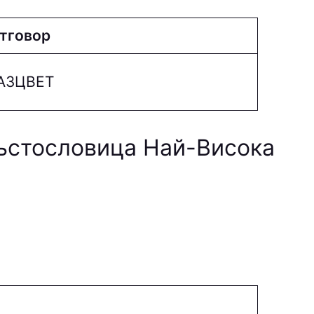
тговор
AЗЦВEТ
ръстословица Най-Висока