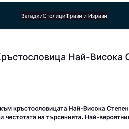
Загадки
Столици
Фрази и Изрази
Кръстословица Най-Висока 
 към кръстословицата Най-Висока Степен 
и честотата на търсенията. Най-вероятния