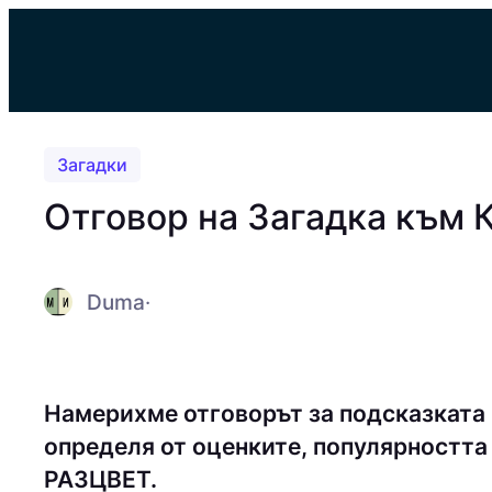
Към
съдържанието
Загадки
Отговор на Загадка към 
Duma
·
Намерихме отговорът за подсказката
определя от оценките, популярността 
PAЗЦВEТ.