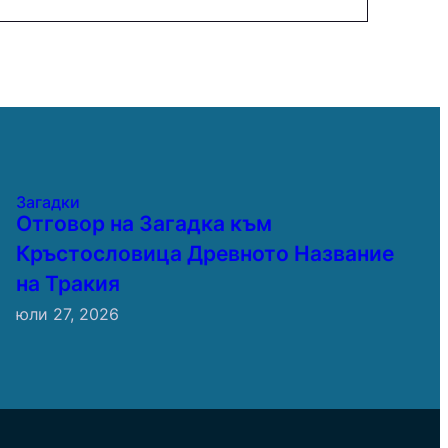
Загадки
Отговор на Загадка към
Кръстословица Древното Название
на Тракия
юли 27, 2026