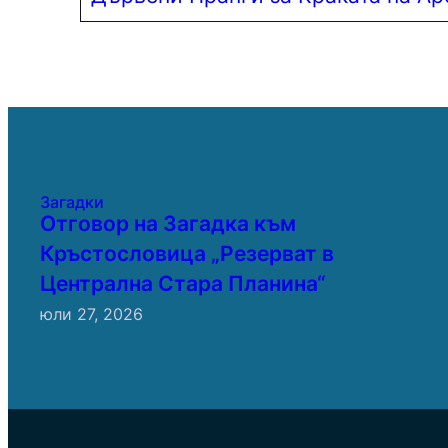
Загадки
Отговор на Загадка към
Кръстословица „Резерват в
Централна Стара Планина“
юли 27, 2026