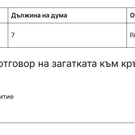
Дължина на дума
О
7
P
отговор на загатката към к
итие