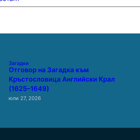
Загадки
Отговор на Загадка към
Кръстословица Английски Крал
(1625–1649)
юли 27, 2026