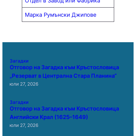
Отдел в Завод или Фабрика
Марка Румънски Джипове
Загадки
Отговор на Загадка към Кръстословица
„Резерват в Централна Стара Планина“
юли 27, 2026
Загадки
Отговор на Загадка към Кръстословица
Английски Крал (1625–1649)
юли 27, 2026