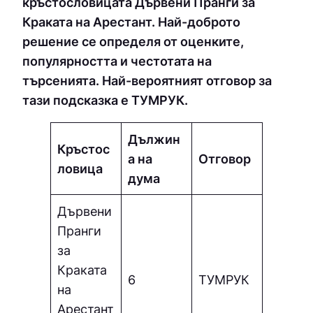
кръстословицата Дървени Пранги за
Краката на Арестант. Най-доброто
решение се определя от оценките,
популярността и честотата на
търсенията. Най-вероятният отговор за
тази подсказка е ТУМPУК.
Дължин
Кръстос
а на
Отговор
ловица
дума
Дървени
Пранги
за
Краката
6
ТУМPУК
на
Арестант