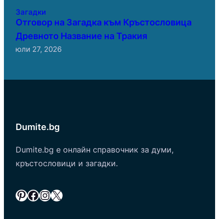
Загадки
Отговор на Загадка към Кръстословица
Древното Название на Тракия
юли 27, 2026
Dumite.bg
Dumite.bg е онлайн справочник за думи,
кръстословици и загадки.
Pinterest
Facebook
Instagram
X