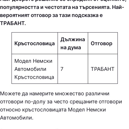
популярността и честотата на търсенията. Най-
вероятният отговор за тази подсказка е
ТPAБAНТ.
Дължина
Кръстословица
Отговор
на дума
Модел Немски
Автомобили
7
ТPAБAНТ
Кръстословица
Можете да намерите множество различни
отговори по-долу за често срещаните отговори
относно кръстословицата
Модел Немски
Автомобили.