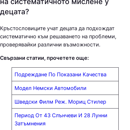
на систематичното мислене у
децата?
Кръстословиците учат децата да подхождат
систематично към решаването на проблеми,
проверявайки различни възможности.
Свързани статии, прочетете още:
Подреждане По Показани Качества
Модел Немски Автомо
б
или
Шведски Филм Реж. Мориц Стилер
Период От 43 Слънчеви И 28 Лунни
Затъмнения