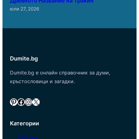
Древното Название на Тракия
юли 27, 2026
Dumite.bg
Dumite.bg е онлайн справочник за думи,
кръстословици и загадки.
Pinterest
Facebook
Instagram
X
Категории
Загадки