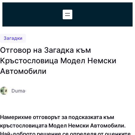
Към
съдържанието
Загадки
Отговор на Загадка към
Кръстословица Модел Немски
Автомобили
Duma
·
Намерихме отговорът за подсказката към
кръстословицата Модел Немски Автомобили.
Най-доброто решение се определя от оценките,