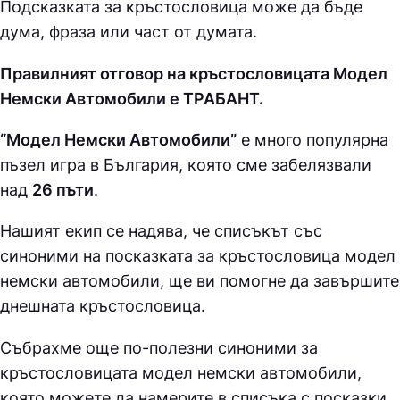
Подсказката за кръстословица може да бъде
дума, фраза или част от думата.
Правилният отговор на кръстословицата Модел
Немски Автомобили е ТPAБAНТ.
“Модел Немски Автомобили”
е много популярна
пъзел игра в България, която сме забелязвали
над
26 пъти
.
Нашият екип се надява, че списъкът със
синоними на посказката за кръстословица
модел
немски автомобили, ще ви помогне да завършите
днешната кръстословица.
Събрахме още по-полезни синоними за
кръстословицата модел немски автомобили
,
която можете да намерите в списъка с посказки