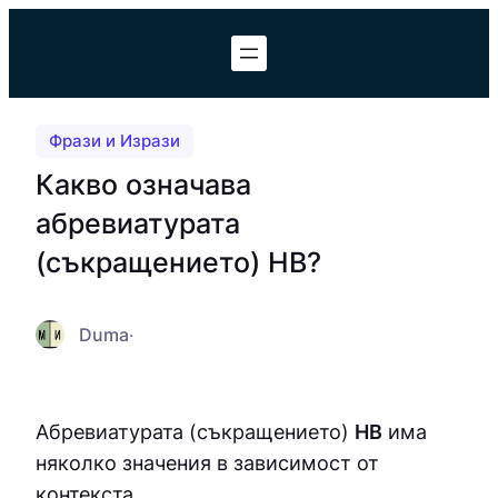
Към
съдържанието
Фрази и Изрази
Какво означава
абревиатурата
(съкращението) НВ?
Duma
·
Абревиатурата (съкращението)
НВ
има
няколко значения в зависимост от
контекста.