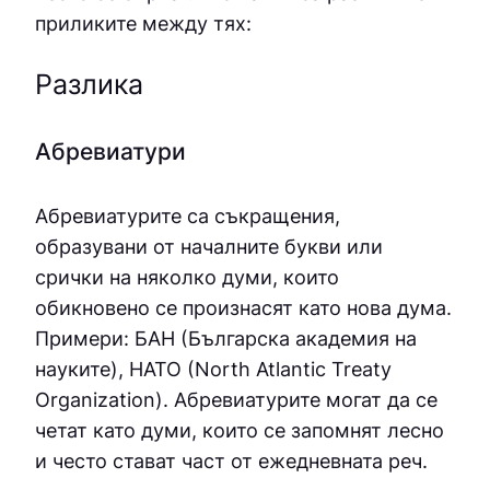
приликите между тях:
Разлика
Абревиатури
Абревиатурите са съкращения,
образувани от началните букви или
срички на няколко думи, които
обикновено се произнасят като нова дума.
Примери: БАН (Българска академия на
науките), НАТО (North Atlantic Treaty
Organization). Абревиатурите могат да се
четат като думи, които се запомнят лесно
и често стават част от ежедневната реч.