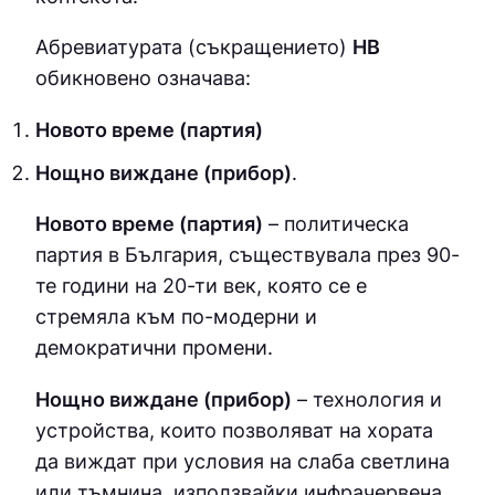
Абревиатурата (съкращението)
НВ
обикновено означава:
Новото време (партия)
Нощно виждане (прибор)
.
Новото време (партия)
– политическа
партия в България, съществувала през 90-
те години на 20-ти век, която се е
стремяла към по-модерни и
демократични промени.
Нощно виждане (прибор)
– технология и
устройства, които позволяват на хората
да виждат при условия на слаба светлина
или тъмнина, използвайки инфрачервена