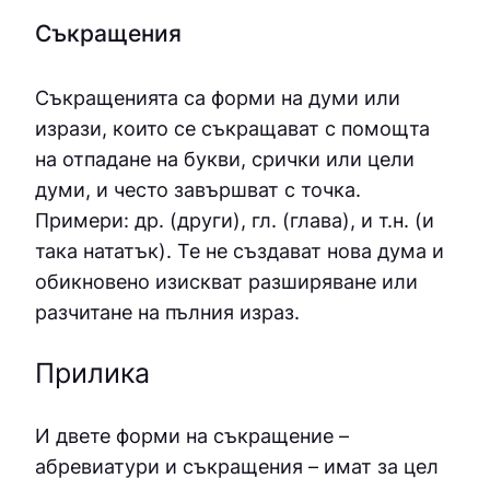
Съкращения
Съкращенията са форми на думи или
изрази, които се съкращават с помощта
на отпадане на букви, срички или цели
думи, и често завършват с точка.
Примери: др. (други), гл. (глава), и т.н. (и
така нататък). Те не създават нова дума и
обикновено изискват разширяване или
разчитане на пълния израз.
Прилика
И двете форми на съкращение –
абревиатури и съкращения – имат за цел