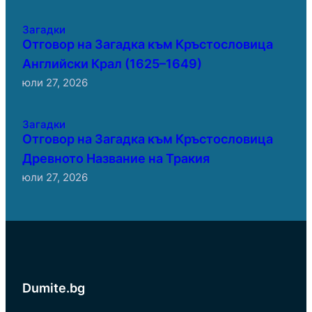
Загадки
Отговор на Загадка към Кръстословица
Английски Крал (1625–1649)
юли 27, 2026
Загадки
Отговор на Загадка към Кръстословица
Древното Название на Тракия
юли 27, 2026
Dumite.bg