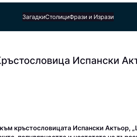
Загадки
Столици
Фрази и Изрази
Кръстословица Испански Акт
 към кръстословицата Испански Актьор, „