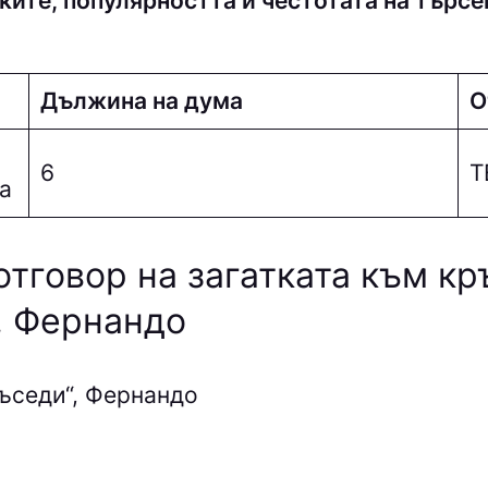
ките, популярността и честотата на търсе
Дължина на дума
О
6
Т
а
отговор на загатката към к
, Фернандо
ъседи“, Фернандо