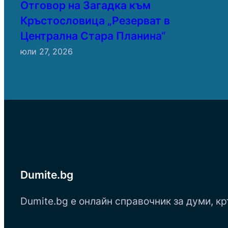
Отговор на Загадка към
Кръстословица „Резерват в
Централна Стара Планина“
юли 27, 2026
Dumite.bg
Dumite.bg е онлайн справочник за думи, кр