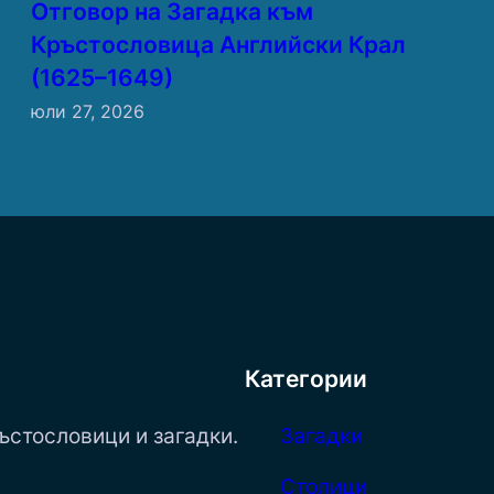
Отговор на Загадка към
Кръстословица Английски Крал
(1625–1649)
юли 27, 2026
Категории
ъстословици и загадки.
Загадки
Столици