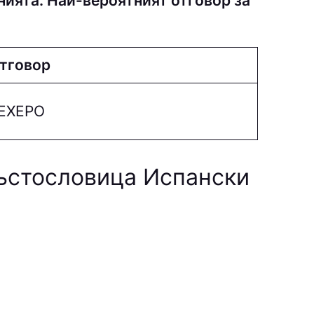
нията. Най-вероятният отговор за
тговор
EХEPO
ръстословица Испански