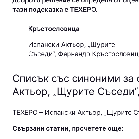
доброто решение се определя от оцен
тази подсказка е ТEХEPO.
Кръстословица
Испански Актьор, „Щурите
Съседи“, Фернандо Кръстословиц
Списък със синоними за 
Актьор, „Щурите Съседи“
ТEХEPO – Испански Актьор, „Щурите С
Свързани статии, прочетете още: