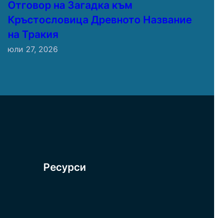
Отговор на Загадка към
Кръстословица Древното Название
на Тракия
юли 27, 2026
Ресурси