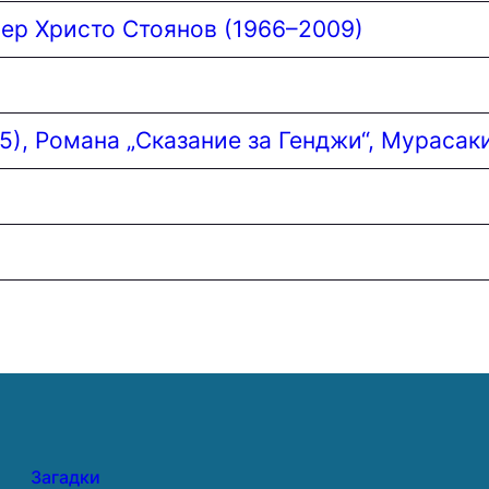
ер Христо Стоянов (1966–2009)
5), Романа „Сказание за Генджи“, Мурасак
Загадки