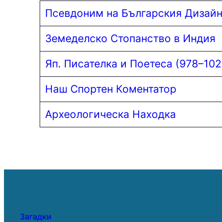
Псевдоним на Българския Дизайн
Земеделско Стопанство в Индия
Яп. Писателка и Поетеса (978–102
Наш Спортен Коментатор
Археологическа Находка
Загадки