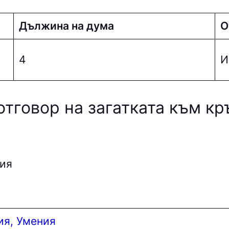
Дължина на дума
О
4
И
отговор на загатката към к
ия
ия, Умения