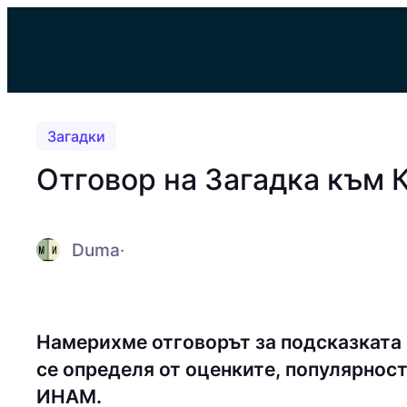
Към
съдържанието
Загадки
Отговор на Загадка към 
Duma
·
Намерихме отговорът за подсказката
се определя от оценките, популярност
ИНAМ.