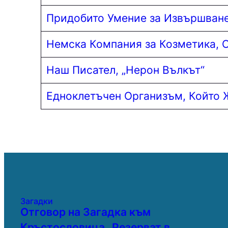
Придобито Умение за Извършване
Немска Компания за Козметика, Ос
Наш Писател, „Нерон Вълкът“
Едноклетъчен Организъм, Който 
Загадки
Отговор на Загадка към
Кръстословица „Резерват в