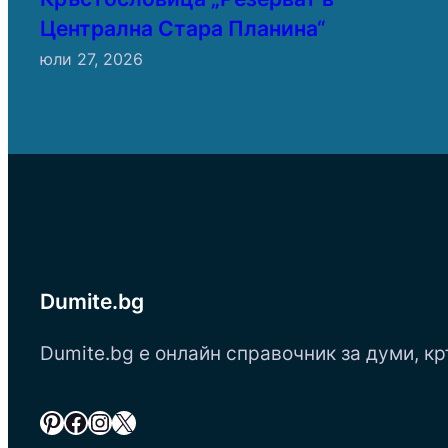
Централна Стара Планина“
юли 27, 2026
Dumite.bg
Dumite.bg е онлайн справочник за думи, кр
Pinterest
Facebook
Instagram
X