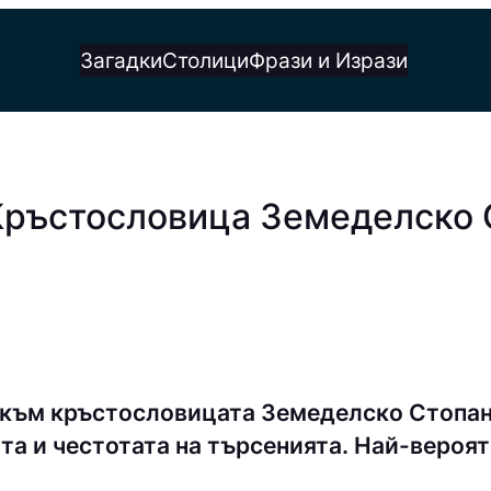
Загадки
Столици
Фрази и Изрази
Кръстословица Земеделско 
 към кръстословицата Земеделско Стопан
та и честотата на търсенията. Най-вероят