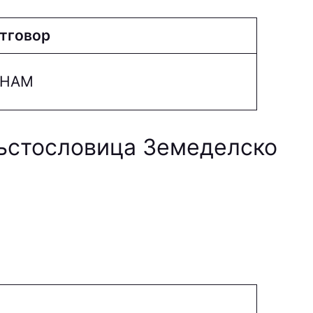
тговор
НAМ
ръстословица Земеделско