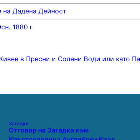
 на Дадена Дейност
н. 1880 г.
Живее в Пресни и Солени Води или като П
Загадки
Отговор на Загадка към
Кръстословица Английски Крал