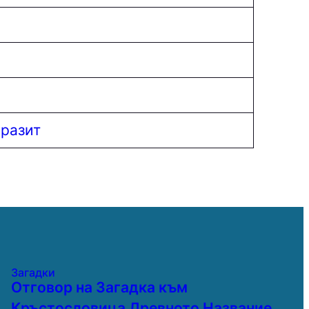
аразит
Загадки
Отговор на Загадка към
Кръстословица Древното Название