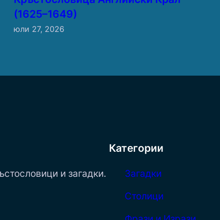
(1625–1649)
юли 27, 2026
Категории
ъстословици и загадки.
Загадки
Столици
Фрази и Изрази