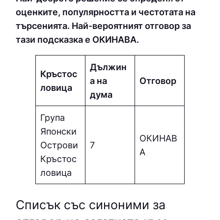
оценките, популярността и честотата на
търсенията. Най-вероятният отговор за
тази подсказка е ОКИНAВA.
Дължин
Кръстос
а на
Отговор
ловица
дума
Група
Японски
ОКИНAВ
Острови
7
A
Кръстос
ловица
Списък със синоними за