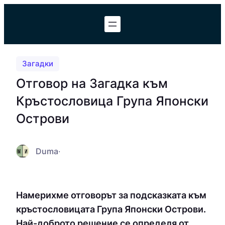
Към
съдържанието
Загадки
Отговор на Загадка към
Кръстословица Група Японски
Острови
Duma
·
Намерихме отговорът за подсказката към
кръстословицата Група Японски Острови.
Най-доброто решение се определя от