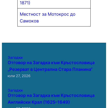
1871)
Местност за Мотокрос до
Самоков
Загадки
Отговор на Загадка към Кръстословица
„Резерват в Централна Стара Планина“
юли 27, 2026
Загадки
Отговор на Загадка към Кръстословица
Английски Крал (1625–1649)