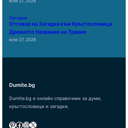
юли 27, 2026
Загадки
Отговор на Загадка към Кръстословица
Древното Название на Тракия
юли 27, 2026
Dumite.bg
Dumite.bg е онлайн справочник за думи,
кръстословици и загадки.
Pinterest
Facebook
Instagram
X