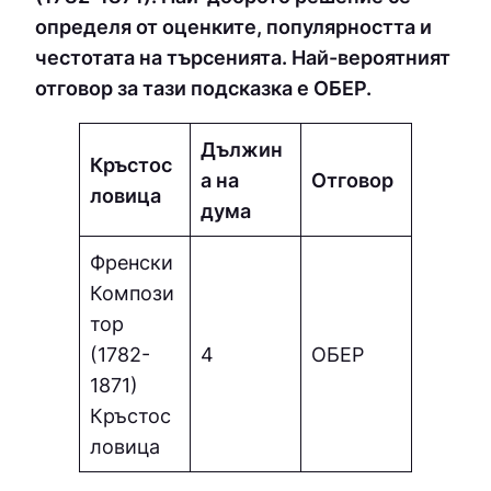
определя от оценките, популярността и
честотата на търсенията. Най-вероятният
отговор за тази подсказка е ОБEP.
Дължин
Кръстос
а на
Отговор
ловица
дума
Френски
Компози
тор
(1782-
4
ОБEP
1871)
Кръстос
ловица