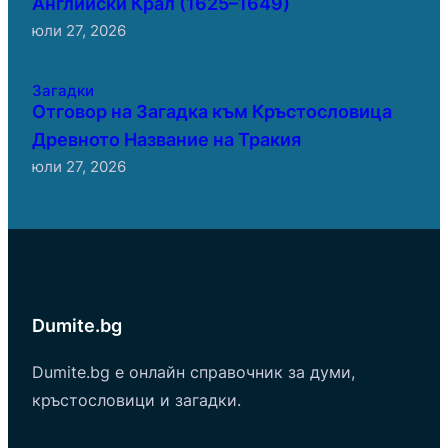
Английски Крал (1625–1649)
юли 27, 2026
Загадки
Отговор на Загадка към Кръстословица
Древното Название на Тракия
юли 27, 2026
Dumite.bg
Dumite.bg е онлайн справочник за думи,
кръстословици и загадки.