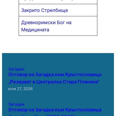
Закрито Стрелбище
Древноримски Бог на
Медицината
Загадки
Отговор на Загадка към Кръстословица
„Резерват в Централна Стара Планина“
юли 27, 2026
Загадки
Отговор на Загадка към Кръстословица