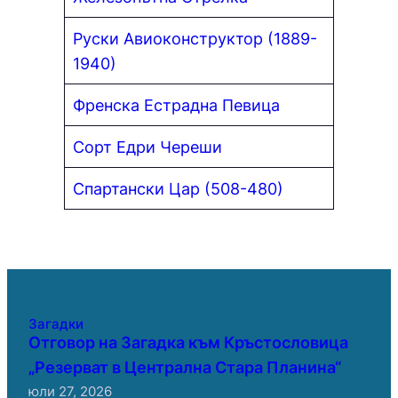
Руски Авиоконструктор (1889-
1940)
Френска Естрадна Певица
Сорт Едри Череши
Спартански Цар (508-480)
Загадки
Отговор на Загадка към Кръстословица
„Резерват в Централна Стара Планина“
юли 27, 2026