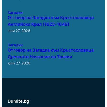
Загадки
Отговор на Загадка към Кръстословица
Английски Крал (1625–1649)
юли 27, 2026
Загадки
Отговор на Загадка към Кръстословица
Древното Название на Тракия
юли 27, 2026
Dumite.bg