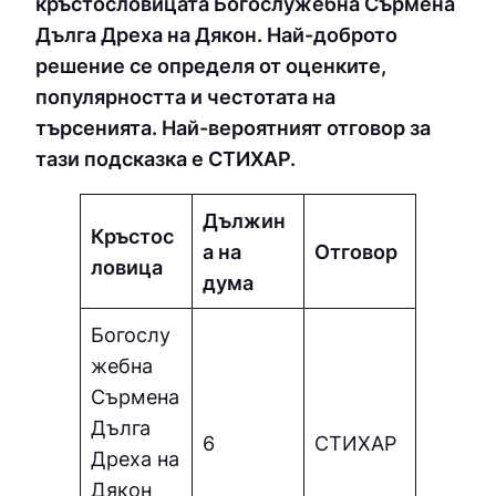
кръстословицата Богослужебна Сърмена
Дълга Дреха на Дякон. Най-доброто
решение се определя от оценките,
популярността и честотата на
търсенията. Най-вероятният отговор за
тази подсказка е CТИХAP.
Дължин
Кръстос
а на
Отговор
ловица
дума
Богослу
жебна
Сърмена
Дълга
6
CТИХAP
Дреха на
Дякон