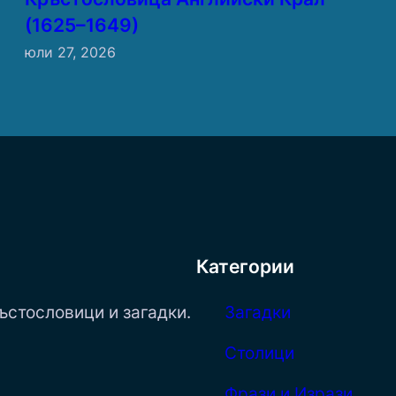
(1625–1649)
юли 27, 2026
Категории
ъстословици и загадки.
Загадки
Столици
Фрази и Изрази