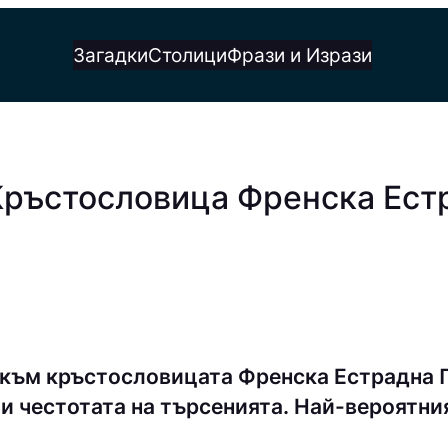
Загадки
Столици
Фрази и Изрази
 Кръстословица Френска Ест
 към кръстословицата Френска Естрадна 
и честотата на търсенията. Най-вероятния