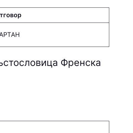
тговор
APТAН
ръстословица Френска