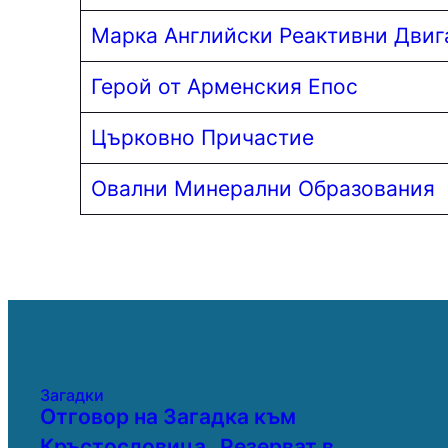
Марка Английски Реактивни Двиг
Герой от Арменския Епос
Църковно Причастие
Овални Минерални Образования
Загадки
Отговор на Загадка към
Кръстословица „Резерват в