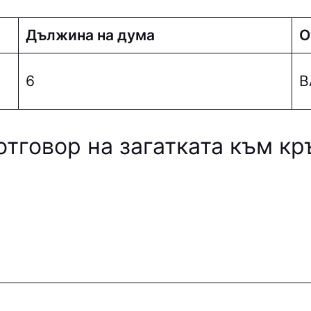
Дължина на дума
О
6
В
отговор на загатката към к