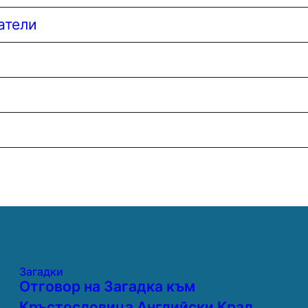
атели
Загадки
Отговор на Загадка към
Кръстословица Английски Крал