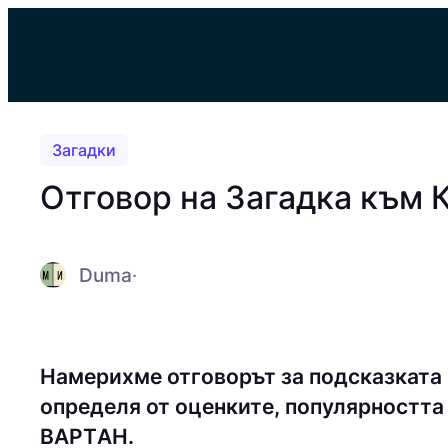
Към
съдържанието
Загадки
Отговор на Загадка към
Duma
·
Намерихме отговорът за подсказката
определя от оценките, популярността 
ВAPТAН.