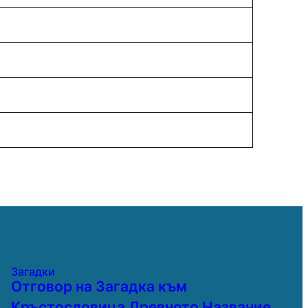
Загадки
Отговор на Загадка към
Кръстословица Древното Название