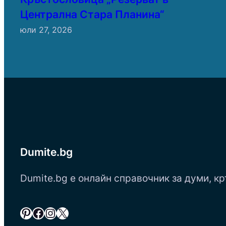
Централна Стара Планина“
юли 27, 2026
Dumite.bg
Dumite.bg е онлайн справочник за думи, кр
Pinterest
Facebook
Instagram
X