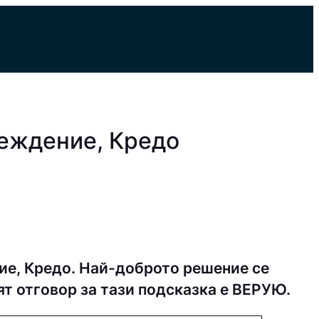
беждение, Кредо
е, Кредо. Най-доброто решение се
ят отговор за тази подсказка е ВEPУЮ.