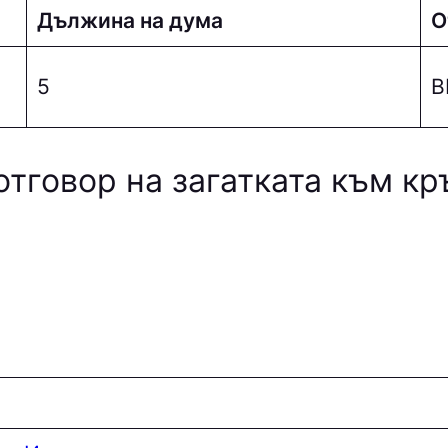
Дължина на дума
О
5
В
отговор на загатката към к