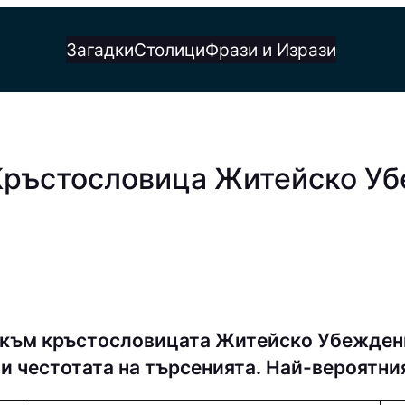
Загадки
Столици
Фрази и Изрази
 Кръстословица Житейско У
 към кръстословицата Житейско Убеждени
и честотата на търсенията. Най-вероятни