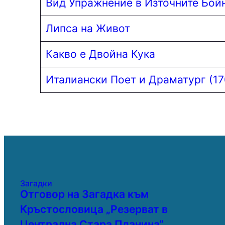
Вид Упражнение в Източните Бой
Липса на Живот
Какво е Двойна Кука
Италиански Поет и Драматург (17
Загадки
Отговор на Загадка към
Кръстословица „Резерват в
Централна Стара Планина“