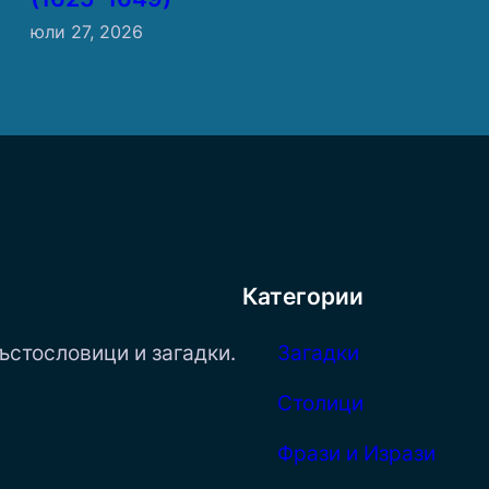
юли 27, 2026
Категории
ъстословици и загадки.
Загадки
Столици
Фрази и Изрази