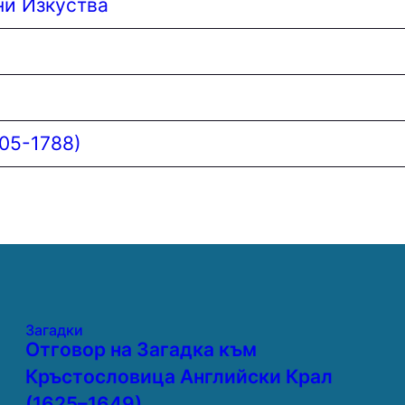
ни Изкуства
05-1788)
Загадки
Отговор на Загадка към
Кръстословица Английски Крал
(1625–1649)