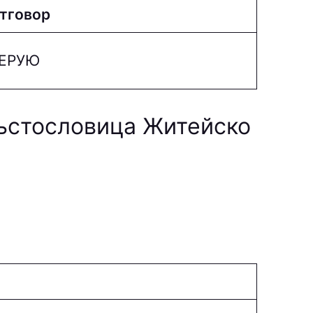
тговор
EPУЮ
ръстословица Житейско