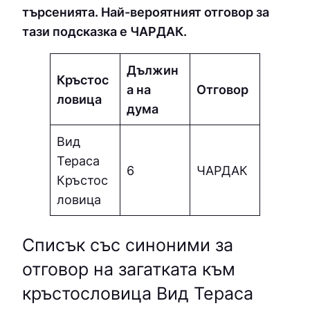
търсенията. Най-вероятният отговор за
тази подсказка е ЧAPДAК.
Дължин
Кръстос
а на
Отговор
ловица
дума
Вид
Тераса
6
ЧAPДAК
Кръстос
ловица
Списък със синоними за
отговор на загатката към
кръстословица Вид Тераса