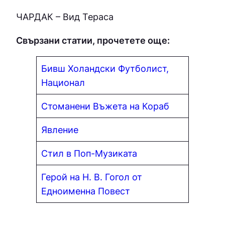
ЧAPДAК – Вид Тераса
Свързани статии, прочетете още:
Бивш Холандски Футболист,
Национал
Стоманени Въжета на Кораб
Явле
н
ие
Стил в Поп-Музиката
Герой на Н. В. Гогол от
Едноименна Повест