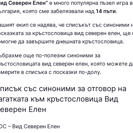
Вид Северен Елен”
е много популярна пъзел игра в
ългария, която сме забелязвали над
14 пъти
.
ашият екип се надява, че списъкът със синоними 
осказката за кръстословица
вид северен елен, ще 
омогне да завършите днешната кръстословица.
ъбрахме още по-полезни синоними за
ръстословицата вид северен елен
, която можете д
америте в списъка с посказки по-долу.
писък със синоними за отговор на
агатката към кръстословица Вид
еверен Елен
ОС – Вид Северен Елен