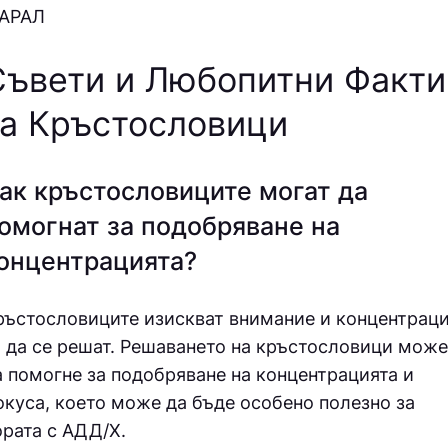
АРАЛ
Съвети и Любопитни Факти
за Кръстословици
ак кръстословиците могат да
омогнат за подобряване на
онцентрацията?
ръстословиците изискват внимание и концентраци
а да се решат. Решаването на кръстословици може
а помогне за подобряване на концентрацията и
окуса, което може да бъде особено полезно за
ората с АДД/Х.