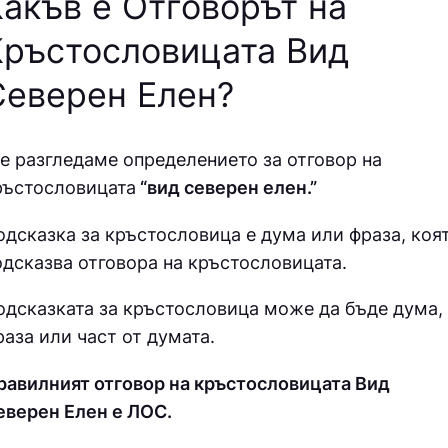
Какъв е Отговорът на
Кръстословицата Вид
Северен Елен
?
е разгледаме определението за отговор на
ръстословицата
“вид северен елен.”
одсказка за кръстословица е дума или фраза, коя
одсказва отговора на кръстословицата.
одсказката за кръстословица може да бъде дума,
раза или част от думата.
равилният отговор на кръстословицата Вид
еверен Елен е ЛОС.