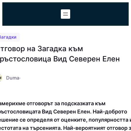
Към
съдържанието
Загадки
тговор на Загадка към
ръстословица Вид Северен Елен
Duma
·
америхме отговорът за подсказката към
ръстословицата Вид Северен Елен. Най-доброто
ешение се определя от оценките, популярността 
естотата на търсенията. Най-вероятният отговор 