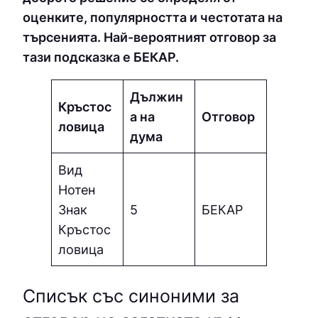
оценките, популярността и честотата на
търсенията. Най-вероятният отговор за
тази подсказка е БЕКАР.
Дължин
Кръстос
а на
Отговор
ловица
дума
Вид
Нотен
Знак
5
БЕКАР
Кръстос
ловица
Списък със синоними за