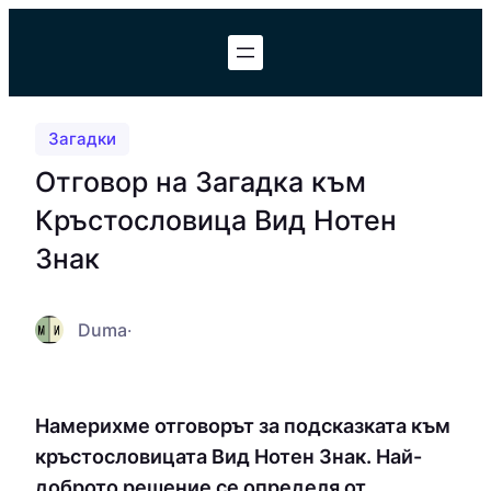
Към
съдържанието
Загадки
Отговор на Загадка към
Кръстословица Вид Нотен
Знак
Duma
·
Намерихме отговорът за подсказката към
кръстословицата Вид Нотен Знак. Най-
доброто решение се определя от