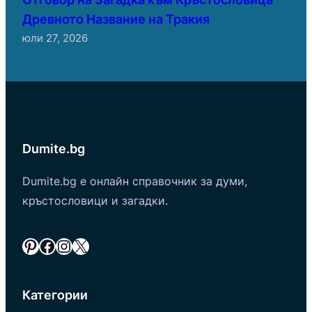
Древното Название на Тракия
юли 27, 2026
Dumite.bg
Dumite.bg е онлайн справочник за думи,
кръстословици и загадки.
Pinterest
Facebook
Instagram
X
Категории