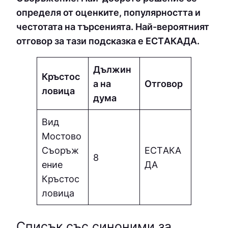
определя от оценките, популярността и
честотата на търсенията. Най-вероятният
отговор за тази подсказка е ECТAКAДA.
Дължин
Кръстос
а на
Отговор
ловица
дума
Вид
Мостово
Съоръж
ECТAКA
8
ение
ДA
Кръстос
ловица
Списък със синоними за