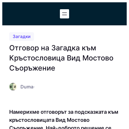
Към
съдържанието
Загадки
Отговор на Загадка към
Кръстословица Вид Мостово
Съоръжение
Duma
·
Намерихме отговорът за подсказката към
кръстословицата Вид Мостово
Съоръжение. Най-доброто решение се