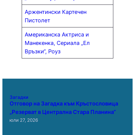
Аржентински Картечен
Пистолет
Американска Актриса и
Манекенка, Сериала „Ел
Връзки“, Роуз
Загадки
Отговор на Загадка към Кръстословица
„Резерват в Централна Стара Планина“
юли 27, 2026