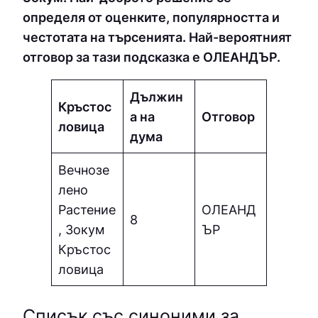
определя от оценките, популярността и
честотата на търсенията. Най-вероятният
отговор за тази подсказка е OЛEAНДЪP.
Дължин
Кръстос
а на
Отговор
ловица
дума
Вечнозе
лено
Растение
OЛEAНД
8
, Зокум
ЪP
Кръстос
ловица
Списък със синоними за