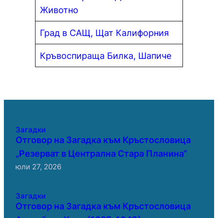
Животно
Град в САЩ, Щат Калифорния
Кръвоспираща Билка, Шапиче
Загадки
Отговор на Загадка към Кръстословица
„Резерват в Централна Стара Планина“
юли 27, 2026
Загадки
Отговор на Загадка към Кръстословица