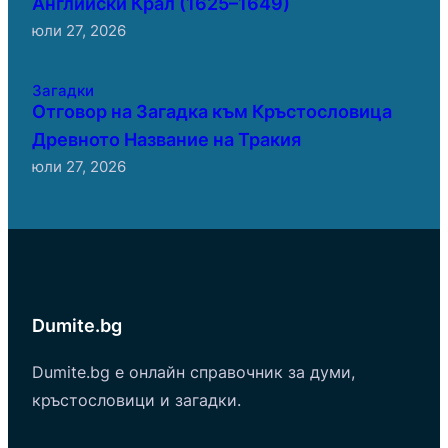
Английски Крал (1625–1649)
юли 27, 2026
Загадки
Отговор на Загадка към Кръстословица
Древното Название на Тракия
юли 27, 2026
Dumite.bg
Dumite.bg е онлайн справочник за думи,
кръстословици и загадки.