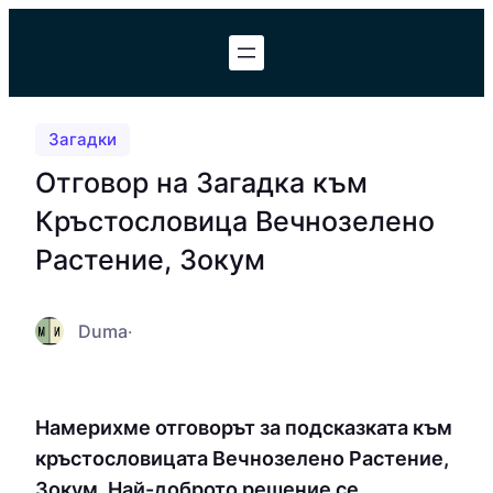
Към
съдържанието
Загадки
Отговор на Загадка към
Кръстословица Вечнозелено
Растение, Зокум
Duma
·
Намерихме отговорът за подсказката към
кръстословицата Вечнозелено Растение,
Зокум. Най-доброто решение се