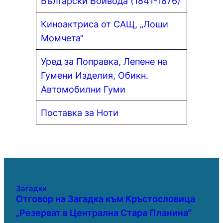
Български Войвода (1841-1876)
Киноактриса от САЩ, „Лоши
Момчета“
Уред за Поправка, Лепене на
Гумени Изделия, Обикн.
Автомобилни Гуми
Поставка за Ноти
Загадки
Отговор на Загадка към Кръстословица
„Резерват в Централна Стара Планина“