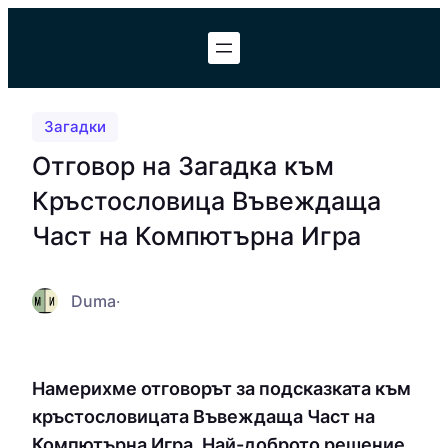
Към
съдържанието
Загадки
Отговор на Загадка към
Кръстословица Въвеждаща
Част на Компютърна Игра
Duma
·
Намерихме отговорът за подсказката към
кръстословицата Въвеждаща Част на
Компютърна Игра. Най-доброто решение