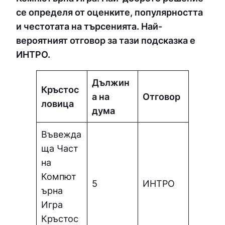
се определя от оценките, популярността
и честотата на търсенията. Най-
вероятният отговор за тази подсказка е
ИНТPO.
Дължин
Кръстос
а на
Отговор
ловица
дума
Въвежда
ща Част
на
Компют
5
ИНТPO
ърна
Игра
Кръстос