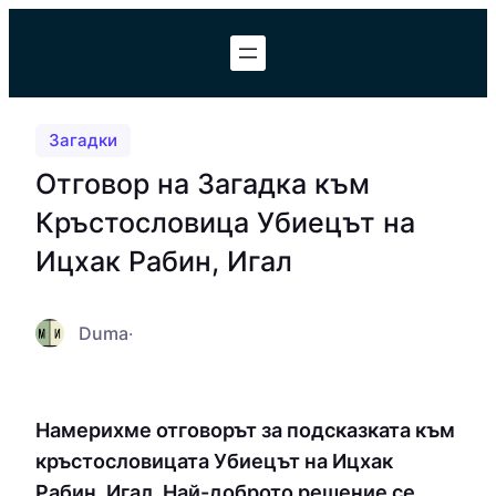
Към
съдържанието
Загадки
Отговор на Загадка към
Кръстословица Убиецът на
Ицхак Рабин, Игал
Duma
·
Намерихме отговорът за подсказката към
кръстословицата Убиецът на Ицхак
Рабин, Игал. Най-доброто решение се