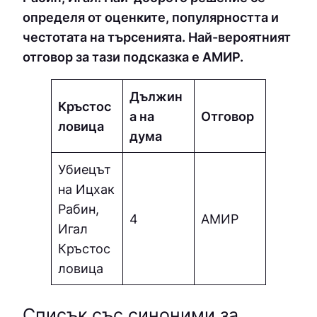
определя от оценките, популярността и
честотата на търсенията. Най-вероятният
отговор за тази подсказка е АМИP.
Дължин
Кръстос
а на
Отговор
ловица
дума
Убиецът
на Ицхак
Рабин,
4
АМИP
Игал
Кръстос
ловица
Списък със синоними за