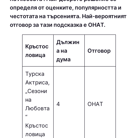
определя от оценките, популярността и
честотата на търсенията. Най-вероятният
отговор за тази подсказка е ОНAТ.
Дължин
Кръстос
а на
Отговор
ловица
дума
Турска
Актриса,
„Сезони
на
4
ОНAТ
Любовта
“
Кръстос
ловица