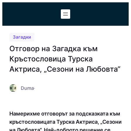
Към
съдържанието
Загадки
Отговор на Загадка към
Кръстословица Турска
Актриса, „Сезони на Любовта“
Duma
·
Намерихме отговорът за подсказката към
кръстословицата Турска Актриса, „Сезони
на Любовта“. Най-доброто решение се