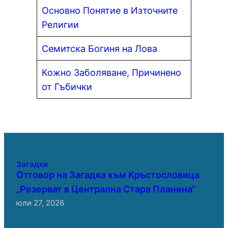
Основно Понятие в Източните
Религии
Семитска Богиня на Лова
Кожно Заболяване, Причинено
от Гъбички
Загадки
Отговор на Загадка към Кръстословица
„Резерват в Централна Стара Планина“
юли 27, 2026