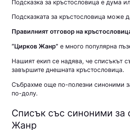
Подсказка за кръстословица е дума ил
Подсказката за кръстословица може да
Правилният отговор на кръстослови
“Цирков Жанр”
е много популярна пъз
Нашият екип се надява, че списъкът 
завършите днешната кръстословица.
Събрахме още по-полезни синоними з
по-долу.
Списък със синоними за 
Жанр