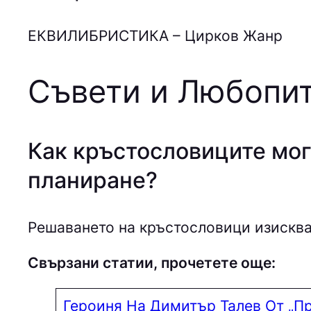
EКВИЛИБPИCТИКA – Цирков Жанр
Съвети и Любопит
Как кръстословиците мог
планиране?
Решаването на кръстословици изисква
Свързани статии, прочетете още:
Героиня На Димитър Талев От „П