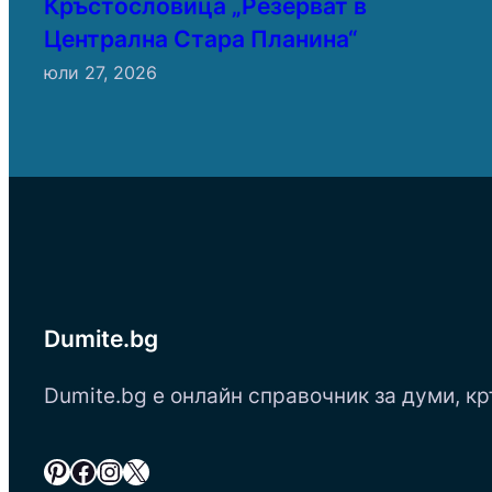
Кръстословица „Резерват в
Централна Стара Планина“
юли 27, 2026
Dumite.bg
Dumite.bg е онлайн справочник за думи, кр
Pinterest
Facebook
Instagram
X