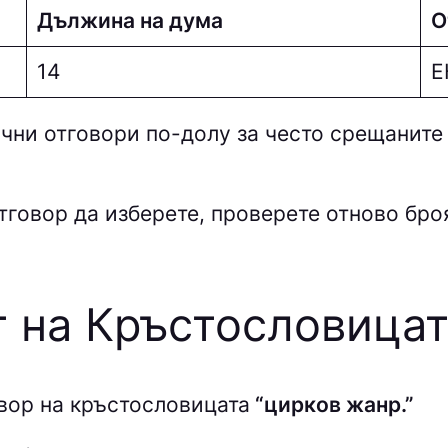
Дължина на дума
О
14
E
ни отговори по-долу за често срещаните
тговор да изберете, проверете отново броя 
т на Кръстословица
вор на кръстословицата
“цирков жанр.”