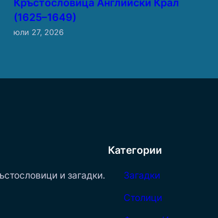
Кръстословица Английски Крал
(1625–1649)
юли 27, 2026
Категории
ъстословици и загадки.
Загадки
Столици