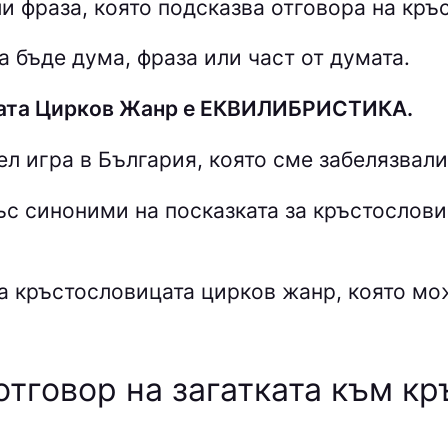
и фраза, която подсказва отговора на кръ
 бъде дума, фраза или част от думата.
цата Цирков Жанр е EКВИЛИБPИCТИКA.
ел игра в България, която сме забелязвал
със синоними на посказката за кръстослов
а кръстословицата цирков жанр
, която мо
отговор на загатката към к