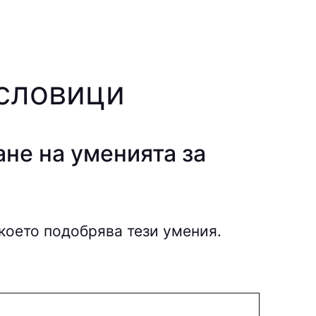
ословици
ане на уменията за
което подобрява тези умения.