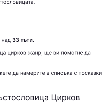
стословицата.
и над
33 пъти
.
ица
цирков жанр, ще ви помогне да
жете да намерите в списъка с посказки
ръстословица Цирков