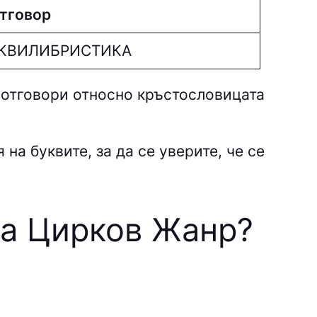
тговор
КВИЛИБPИCТИКA
 отговори относно кръстословицата
на буквите, за да се уверите, че се
та Цирков Жанр
?