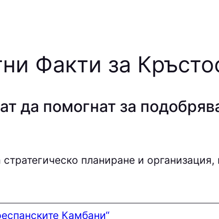
ни Факти за Кръст
ат да помогнат за подобряв
 стратегическо планиране и организация, 
респанските Камбани“