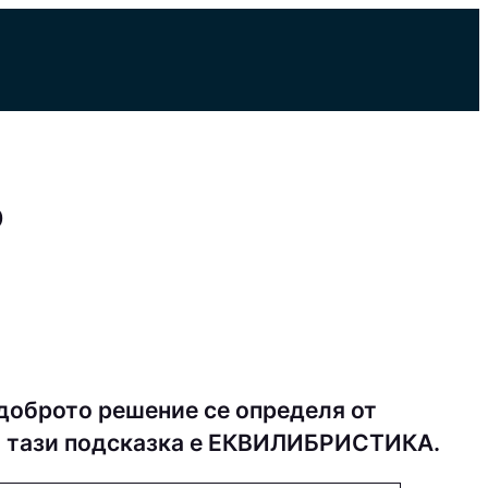
р
доброто решение се определя от
за тази подсказка е EКВИЛИБPИCТИКA.