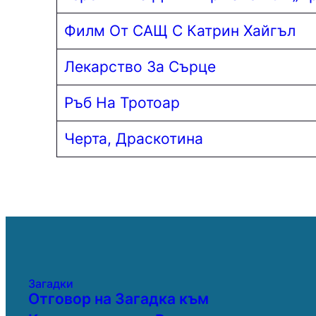
Филм От САЩ С Катрин Хайгъл
Лекарство За Сърце
Ръб На Тротоар
Черта, Драскотина
Загадки
Отговор на Загадка към