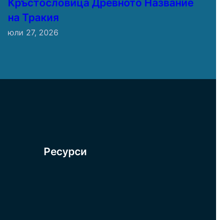
Кръстословица Древното Название
на Тракия
юли 27, 2026
Ресурси