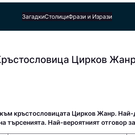
Загадки
Столици
Фрази и Изрази
 Кръстословица Цирков Жан
 към кръстословицата Цирков Жанр. Най-
 на търсенията. Най-вероятният отговор 