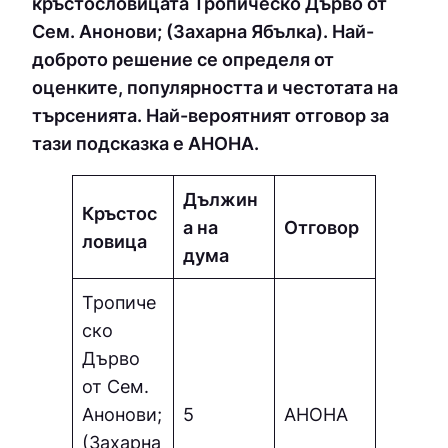
кръстословицата Тропическо Дърво от
Сем. Анонови; (Захарна Ябълка). Най-
доброто решение се определя от
оценките, популярността и честотата на
търсенията. Най-вероятният отговор за
тази подсказка е АНОНА.
Дължин
Кръстос
а на
Отговор
ловица
дума
Тропиче
ско
Дърво
от Сем.
Анонови;
5
АНОНА
(Захарна