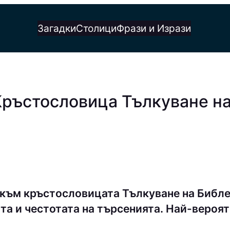
Загадки
Столици
Фрази и Изрази
Кръстословица Тълкуване н
 към кръстословицата Тълкуване на Библ
та и честотата на търсенията. Най-вероят