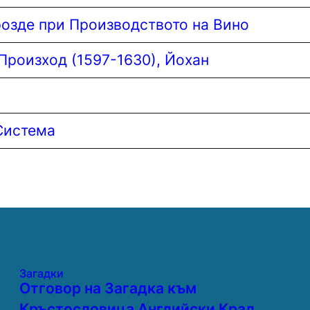
розде при Производството на Вино
Произход (1597-1630), Йохан
Система
Загадки
Отговор на Загадка към
Кръстословица Английски Крал