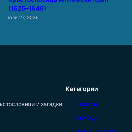
(1625–1649)
юли 27, 2026
Категории
ъстословици и загадки.
Загадки
Столици
Фрази и Изрази