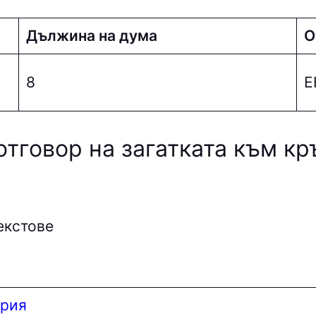
Дължина на дума
О
8
E
отговор на загатката към к
екстове
ерия