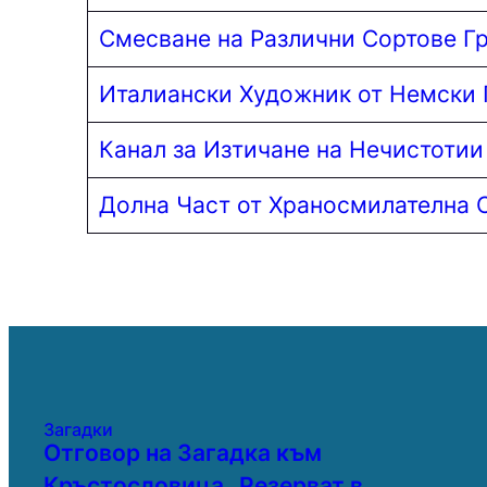
Смесване на Различни Сортове Г
Италиански Художник от Немски 
Канал за Изтичане на Нечистотии
Долна Част от Храносмилателна 
Загадки
Отговор на Загадка към
Кръстословица „Резерват в