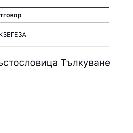
тговор
КЗEГEЗA
ръстословица Тълкуване