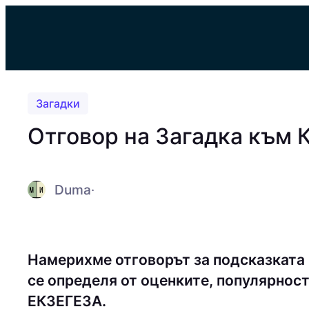
Към
съдържанието
Загадки
Отговор на Загадка към 
Duma
·
Намерихме отговорът за подсказката
се определя от оценките, популярност
EКЗEГEЗA.