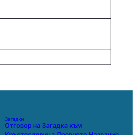
Загадки
Отговор на Загадка към
Кръстословица Древното Название