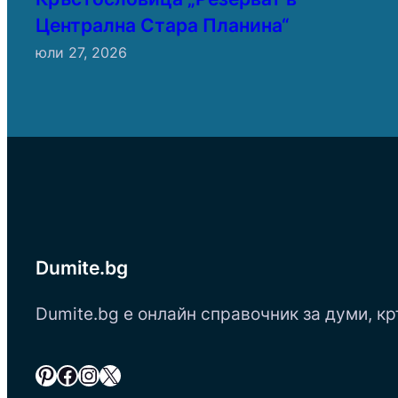
Централна Стара Планина“
юли 27, 2026
Dumite.bg
Dumite.bg е онлайн справочник за думи, кр
Pinterest
Facebook
Instagram
X