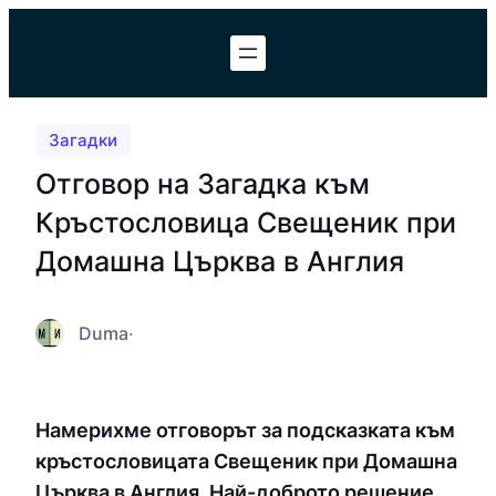
Към
съдържанието
Загадки
Отговор на Загадка към
Кръстословица Свещеник при
Домашна Църква в Англия
Duma
·
Намерихме отговорът за подсказката към
кръстословицата Свещеник при Домашна
Църква в Англия. Най-доброто решение