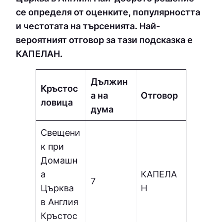
се определя от оценките, популярността
и честотата на търсенията. Най-
вероятният отговор за тази подсказка е
КAПEЛAН.
Дължин
Кръстос
а на
Отговор
ловица
дума
Свещени
к при
Домашн
а
КAПEЛA
7
Църква
Н
в Англия
Кръстос