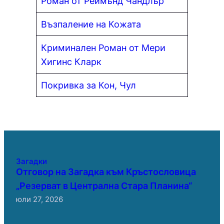
Роман от Реймънд Чандлър
Възпаление на Кожата
Криминален Роман от Мери
Хигинс Кларк
Покривка за Кон, Чул
Загадки
Отговор на Загадка към Кръстословица
„Резерват в Централна Стара Планина“
юли 27, 2026