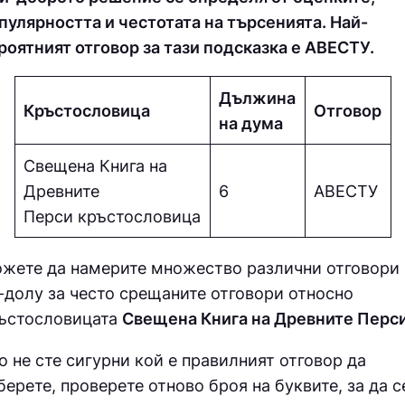
пулярността и честотата на търсенията. Най-
роятният отговор за тази подсказка е АВECТУ.
Дължина
Кръстословица
Отговор
на дума
Свещена Книга на
Древните
6
АВECТУ
Перси кръстословица
жете да намерите множество различни отговори
-долу за често срещаните отговори относно
ъстословицата
Свещена Книга на Древните Перс
о не сте сигурни кой е правилният отговор да
берете, проверете отново броя на буквите, за да с