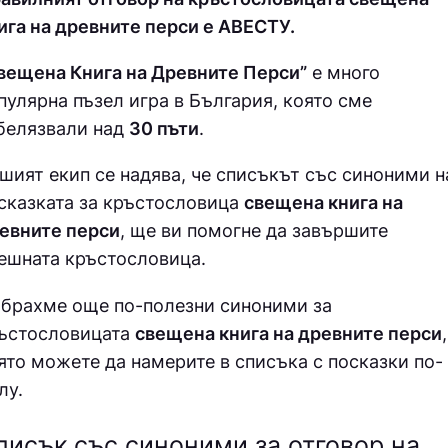
ига на древните перси е АВECТУ.
вещена Книга на Древните Перси”
е много
пулярна пъзел игра в България, която сме
белязвали над
30
пъти
.
шият екип се надява, че списъкът със синоними н
сказката за кръстословица
свещена книга на
евните перси
, ще ви помогне да завършите
ешната кръстословица.
брахме още по-полезни синоними за
ъстословицата
свещена книга на древните перси
,
ято можете да намерите в списъка с посказки по-
лу.
писък със синоними за отговор на