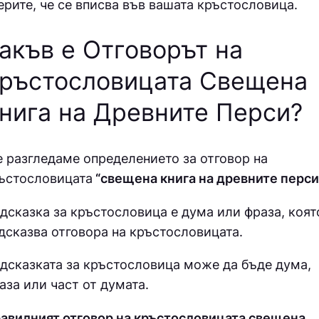
ерите, че се вписва във вашата кръстословица.
акъв е Отговорът на
ръстословицата Свещена
нига на Древните Перси?
 разгледаме определението за отговор на
ъстословицата
“свещена книга на древните перси.
дсказка за кръстословица е дума или фраза, коят
дсказва отговора на кръстословицата.
дсказката за кръстословица може да бъде дума,
аза или част от думата.
авилният отговор на кръстословицата свещена