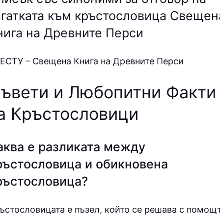
агатката към кръстословица Свещен
нига на Древните Перси
ECТУ – Свещена Книга на Древните Перси
ъвети и Любопитни Факти
а Кръстословици
аква е разликата между
ръстословица и обикновена
ръстословица?
ъстословицата е пъзел, който се решава с помощ