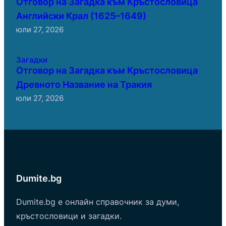
Отговор на Загадка към Кръстословица
Английски Крал (1625–1649)
юли 27, 2026
Загадки
Отговор на Загадка към Кръстословица
Древното Название на Тракия
юли 27, 2026
Dumite.bg
Dumite.bg е онлайн справочник за думи,
кръстословици и загадки.