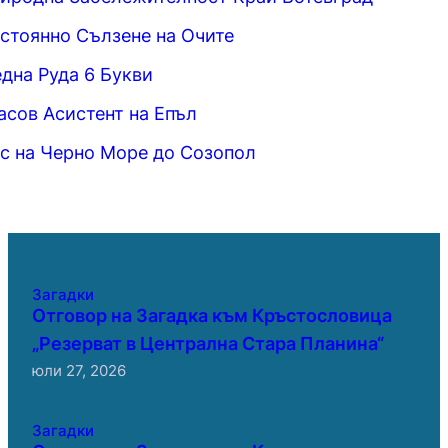
стоянно Сълзене на Очите
дна Руда 6 Букви
асов Асистент на Епъл
с на Черно Море до Созопол
Загадки
Отговор на Загадка към Кръстословица
„Резерват в Централна Стара Планина“
юли 27, 2026
Загадки