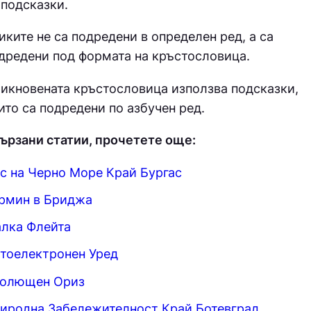
 подсказки.
иките не са подредени в определен ред, а са
дредени под формата на кръстословица.
икновената кръстословица използва подсказки,
ито са подредени по азбучен ред.
ързани статии, прочетете още:
с на Черно Море Край Бургас
рмин в Бриджа
лка Флейта
тоелектронен Уред
олющен Ориз
иродна Забележителност Край Ботевград