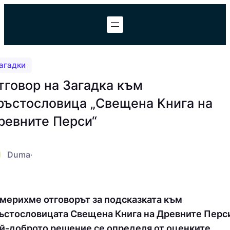
Към
съдържанието
агадки
тговор на Загадка към
ръстословица „Свещена Книга на
ревните Перси“
Duma
·
мерихме отговорът за подсказката към
ъстословицата Свещена Книга на Древните Перс
й-доброто решение се определя от оценките,