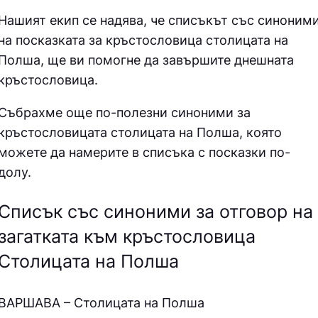
Нашият екип се надява, че списъкът със синоним
на посказката за кръстословица
столицата на
Полша, ще ви помогне да завършите днешната
кръстословица.
Събрахме още по-полезни синоними за
кръстословицата столицата на Полша
, която
можете да намерите в списъка с посказки по-
долу.
Списък със синоними за отговор на
загатката към кръстословица
Столицата на Полша
ВАРШАВА – Столицата на Полша