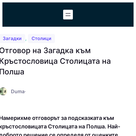
Към
съдържанието
, 
Загадки
Столици
Отговор на Загадка към
Кръстословица Столицата на
Полша
Duma
·
Намерихме отговорът за подсказката към
кръстословицата Столицата на Полша. Най-
доброто решение се определя от оценките,