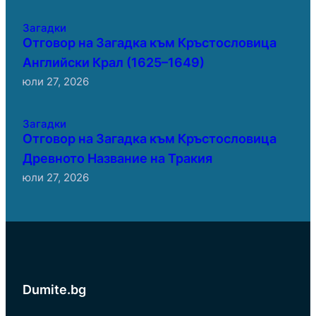
Загадки
Отговор на Загадка към Кръстословица
Английски Крал (1625–1649)
юли 27, 2026
Загадки
Отговор на Загадка към Кръстословица
Древното Название на Тракия
юли 27, 2026
Dumite.bg