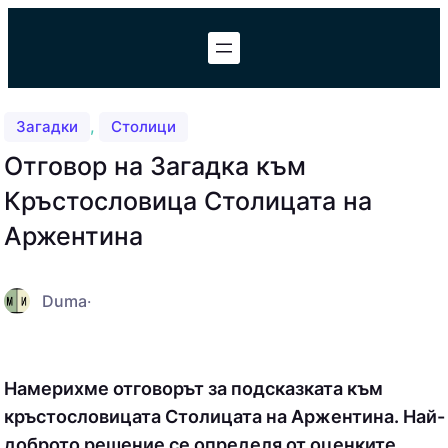
Към
съдържанието
, 
Загадки
Столици
Отговор на Загадка към
Кръстословица Столицата на
Аржентина
Duma
·
Намерихме отговорът за подсказката към
кръстословицата Столицата на Аржентина. Най-
доброто решение се определя от оценките,