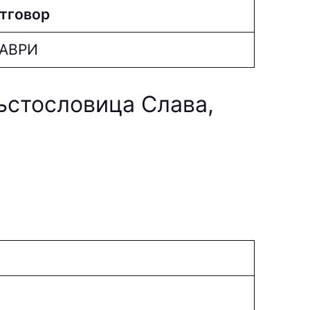
тговор
АВРИ
ръстословица Слава,