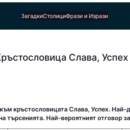
Загадки
Столици
Фрази и Изрази
Кръстословица Слава, Успех
към кръстословицата Слава, Успех. Най-
на търсенията. Най-вероятният отговор з