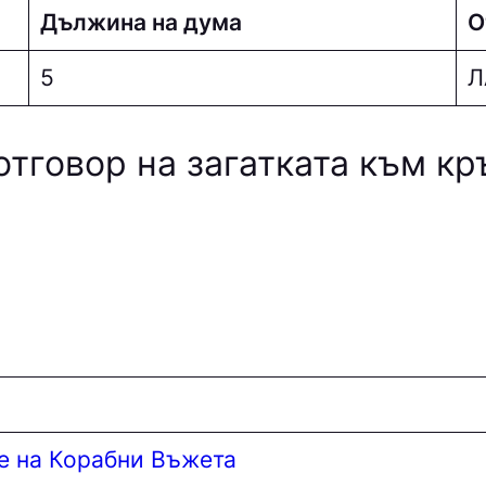
Дължина на дума
О
5
Л
отговор на загатката към к
е на Корабни Въжета