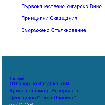
Първокачествено Унгарско Вино
Принципни Схващания
Въоръжено Стълкновение
Загадки
Отговор на Загадка към
Кръстословица „Резерват в
Централна Стара Планина“
юли 27, 2026