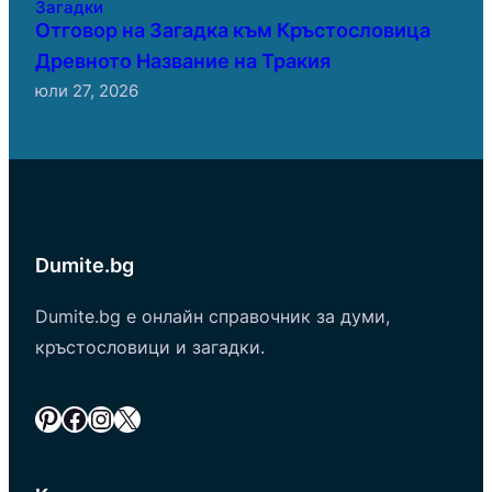
Загадки
Отговор на Загадка към Кръстословица
Древното Название на Тракия
юли 27, 2026
Dumite.bg
Dumite.bg е онлайн справочник за думи,
кръстословици и загадки.
Pinterest
Facebook
Instagram
X