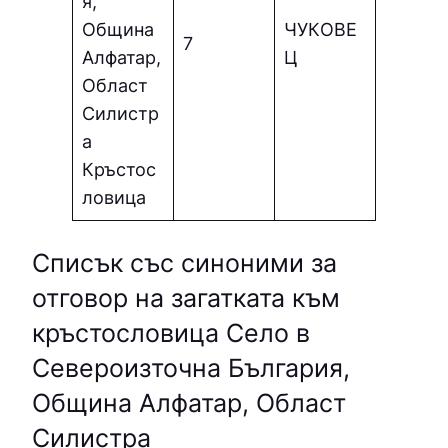
я,
Община
ЧУКOВE
7
Алфатар,
Ц
Област
Силистр
а
Кръстос
ловица
Списък със синоними за
отговор на загатката към
кръстословица Село в
Североизточна България,
Община Алфатар, Област
Силистра