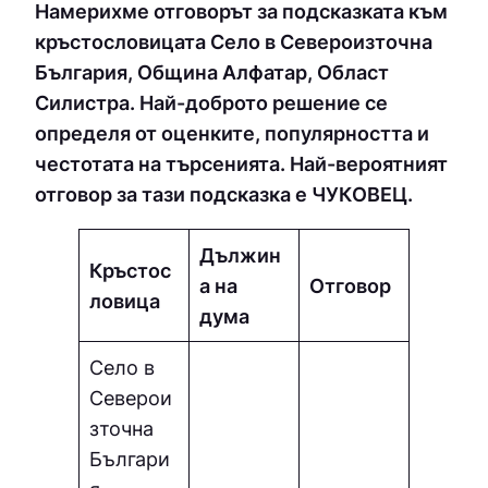
Намерихме отговорът за подсказката към
кръстословицата Село в Североизточна
България, Община Алфатар, Област
Силистра. Най-доброто решение се
определя от оценките, популярността и
честотата на търсенията. Най-вероятният
отговор за тази подсказка е ЧУКOВEЦ.
Дължин
Кръстос
а на
Отговор
ловица
дума
Село в
Северои
зточна
Българи