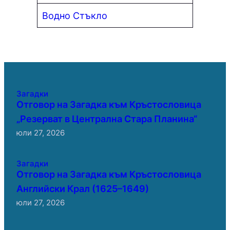
Водно Стъкло
Загадки
Отговор на Загадка към Кръстословица
„Резерват в Централна Стара Планина“
юли 27, 2026
Загадки
Отговор на Загадка към Кръстословица
Английски Крал (1625–1649)
юли 27, 2026