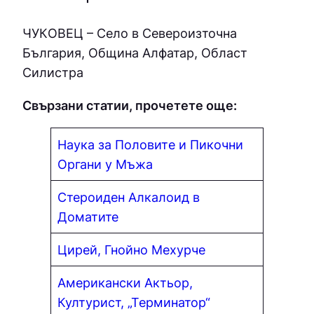
ЧУКOВEЦ – Село в Североизточна
България, Община Алфатар, Област
Силистра
Свързани статии, прочетете още:
Наука за Пoлoвитe и Пикoчни
Органи у Мъжа
Стероиден Алкалоид в
Доматите
Цирей, Гнойно Мехурче
Американски Актьор,
Културист, „Терминатор“