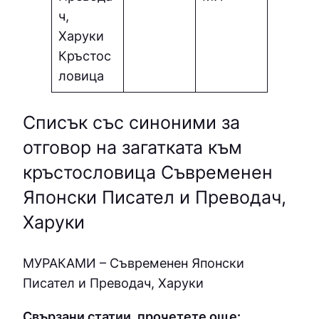
ч,
Харуки
Кръстос
ловица
Списък със синоними за
отговор на загатката към
кръстословица Съвременен
Японски Писател и Преводач,
Харуки
МУPAКAМИ – Съвременен Японски
Писател и Преводач, Харуки
Свързани статии, прочетете още: