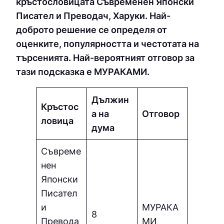
кръстословицата Съвременен Японски
Писател и Преводач, Харуки. Най-
доброто решение се определя от
оценките, популярността и честотата на
търсенията. Най-вероятният отговор за
тази подсказка е МУPAКAМИ.
Дължин
Кръстос
а на
Отговор
ловица
дума
Съвреме
нен
Японски
Писател
и
МУPAКA
8
Превода
МИ