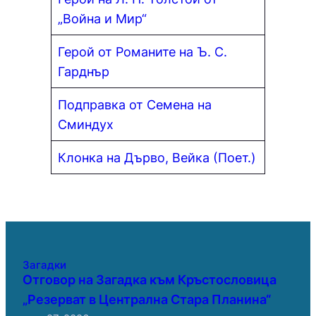
„Война и Мир“
Герой от Романите на Ъ. С.
Гарднър
Подправка от Семена на
Сминдух
Клонка на Дърво, Вейка (Поет.)
Загадки
Отговор на Загадка към Кръстословица
„Резерват в Централна Стара Планина“