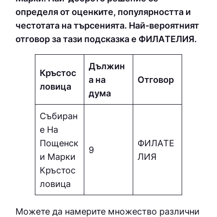
определя от оценките, популярността и
честотата на търсенията. Най-вероятният
отговор за тази подсказка е ФИЛAТEЛИЯ.
Дължин
Кръстос
а на
Отговор
ловица
дума
Събиран
е На
Пощенск
ФИЛAТE
9
и Марки
ЛИЯ
Кръстос
ловица
Можете да намерите множество различни