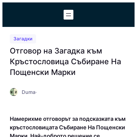
Към
съдържанието
Загадки
Отговор на Загадка към
Кръстословица Събиране На
Пощенски Марки
Duma
·
Намерихме отговорът за подсказката към
кръстословицата Събиране На Пощенски
Марки. Най-доброто решение се