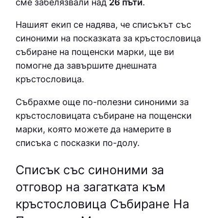
сме забелязвали над
26 пъти
.
Нашият екип се надява, че списъкът със
синоними на посказката за кръстословица
събиране на пощенски марки, ще ви
помогне да завършите днешната
кръстословица.
Събрахме още по-полезни синоними за
кръстословицата събиране на пощенски
марки
, която можете да намерите в
списъка с посказки по-долу.
Списък със синоними за
отговор на загатката към
кръстословица Събиране На