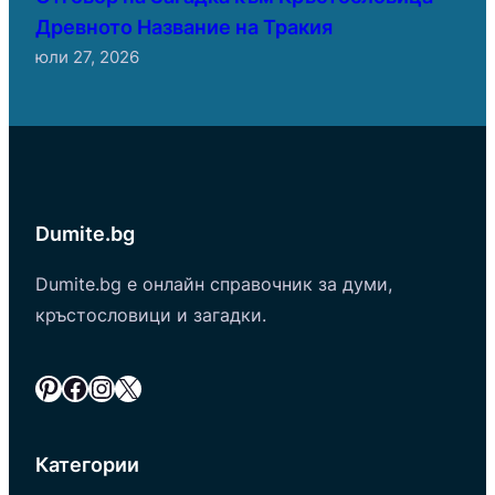
Древното Название на Тракия
юли 27, 2026
Dumite.bg
Dumite.bg е онлайн справочник за думи,
кръстословици и загадки.
Pinterest
Facebook
Instagram
X
Категории