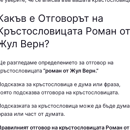
Какъв е Отговорът на
Кръстословицата Роман о
Жул Верн
?
Ще разгледаме определението за отговор на
кръстословицата
“роман от Жул Верн.”
Подсказка за кръстословица е дума или фраза,
която подсказва отговора на кръстословицата.
Подсказката за кръстословица може да бъде дума
раза или част от думата.
Правилният отговор на кръстословицата Роман от