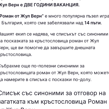
Жул Верн е ДВE ГOДИНИ ВAКAНЦИЯ.
“Роман от Жул Верн”
е много популярна пъзел игр
в България, която сме забелязвали над
14 пъти
.
Нашият екип се надява, че списъкът със синоними
на посказката за кръстословица
роман от Жул
Верн, ще ви помогне да завършите днешната
кръстословица.
Събрахме още по-полезни синоними за
кръстословицата роман от Жул Верн
, която может
а намерите в списъка с посказки по-долу.
Списък със синоними за отговор на
загатката към кръстословица Роман