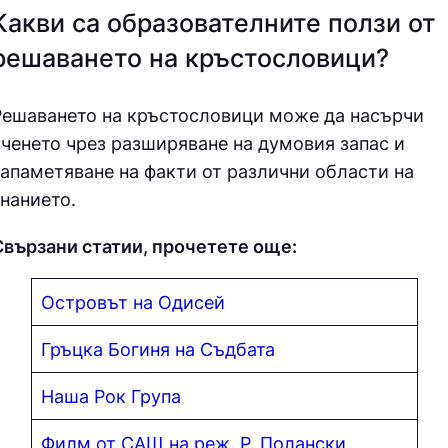
Какви са образователните ползи от
решаването на кръстословици?
Решаването на кръстословици може да насърчи
ученето чрез разширяване на думовия запас и
запаметяване на факти от различни области на
нанието.
Свързани статии, прочетете още:
Островът на
Одисей
Гръцка Богиня на Съдбата
Наша Ро
к Гру
па
Филм от САЩ на реж. Р. Полански