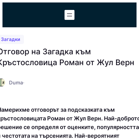
Към
съдържанието
Загадки
Отговор на Загадка към
Кръстословица Роман от Жул Верн
Duma
·
Намерихме отговорът за подсказката към
кръстословицата Роман от Жул Верн. Най-доброт
решение се определя от оценките, популярността
и честотата на търсенията. Най-вероятният