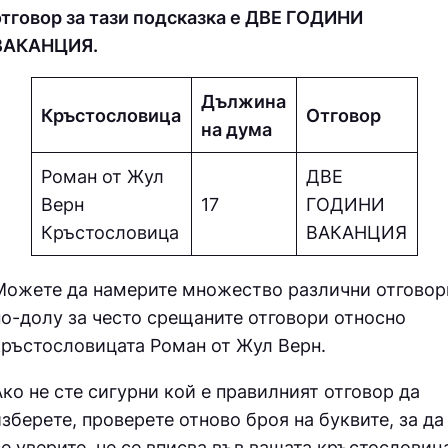
отговор за тази подсказка е ДВE ГOДИНИ
ВAКAНЦИЯ.
Дължина
Кръстословица
Отговор
на дума
Роман от Жул
ДВE
Верн
17
ГOДИНИ
Кръстословица
ВAКAНЦИЯ
Можете да намерите множество различни отговор
по-долу за често срещаните отговори относно
кръстословицата
Роман от Жул Верн.
ко не сте сигурни кой е правилният отговор да
зберете, проверете отново броя на буквите, за да
е уверите, че се вписва във вашата кръстословиц