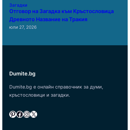
Загадки
Отговор на Загадка към Кръстословица
Древното Название на Тракия
юли 27, 2026
Dumite.bg
Dumite.bg е онлайн справочник за думи,
кръстословици и загадки.
Pinterest
Facebook
Instagram
X