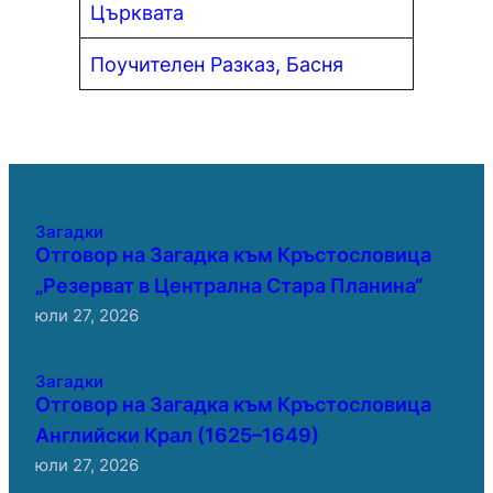
Църквата
Поучителен Разказ, Басня
Загадки
Отговор на Загадка към Кръстословица
„Резерват в Централна Стара Планина“
юли 27, 2026
Загадки
Отговор на Загадка към Кръстословица
Английски Крал (1625–1649)
юли 27, 2026