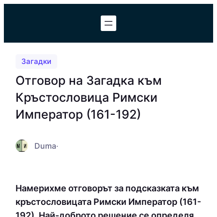
Към
съдържанието
Загадки
Отговор на Загадка към
Кръстословица Римски
Император (161-192)
Duma
·
Намерихме отговорът за подсказката към
кръстословицата Римски Император (161-
192). Най-доброто решение се определя