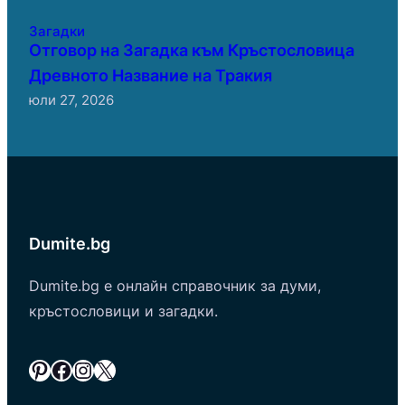
Загадки
Отговор на Загадка към Кръстословица
Древното Название на Тракия
юли 27, 2026
Dumite.bg
Dumite.bg е онлайн справочник за думи,
кръстословици и загадки.
Pinterest
Facebook
Instagram
X