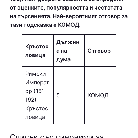
от оценките, популярността и честотата
на търсенията. Най-вероятният отговор за
тази подсказка е КОМОД.
Дължин
Кръстос
а на
Отговор
ловица
дума
Римски
Императ
ор (161-
5
КОМОД
192)
Кръстос
ловица
Списък със синоними за