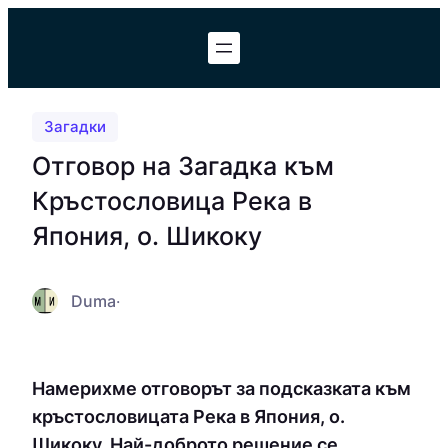
Към
съдържанието
Загадки
Отговор на Загадка към
Кръстословица Река в
Япония, о. Шикоку
Duma
·
Намерихме отговорът за подсказката към
кръстословицата Река в Япония, о.
Шикоку. Най-доброто решение се