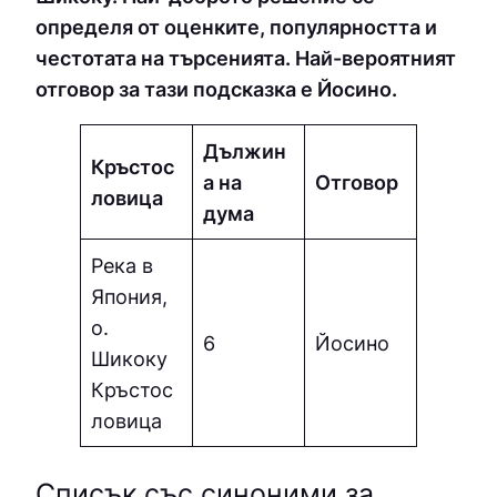
определя от оценките, популярността и
честотата на търсенията. Най-вероятният
отговор за тази подсказка е Йocинo.
Дължин
Кръстос
а на
Отговор
ловица
дума
Река в
Япония,
о.
6
Йocинo
Шикоку
Кръстос
ловица
Списък със синоними за