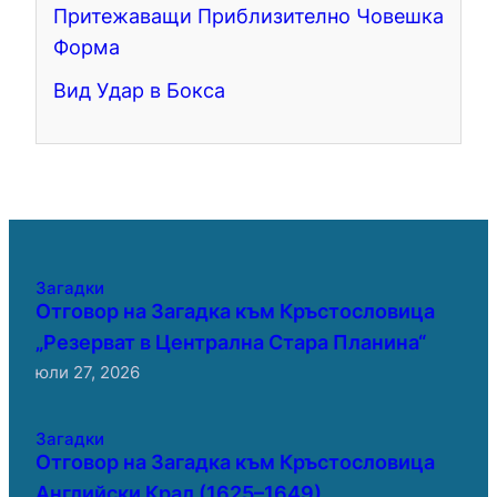
Притежаващи Приблизително Човешка
Форма
Вид Удар в Бокса
Загадки
Отговор на Загадка към Кръстословица
„Резерват в Централна Стара Планина“
юли 27, 2026
Загадки
Отговор на Загадка към Кръстословица
Английски Крал (1625–1649)