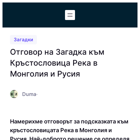
Към
съдържанието
Загадки
Отговор на Загадка към
Кръстословица Река в
Монголия и Русия
Duma
·
Намерихме отговорът за подсказката към
кръстословицата Река в Монголия и
Русия. Най-доброто решение се определя