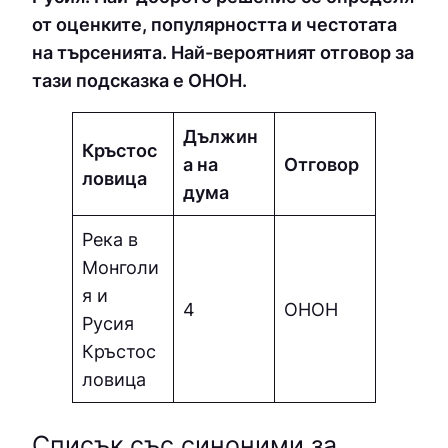
от оценките, популярността и честотата
на търсенията. Най-вероятният отговор за
тази подсказка е ОНOН.
Дължин
Кръстос
а на
Отговор
ловица
дума
Река в
Монголи
я и
4
ОНOН
Русия
Кръстос
ловица
Списък със синоними за