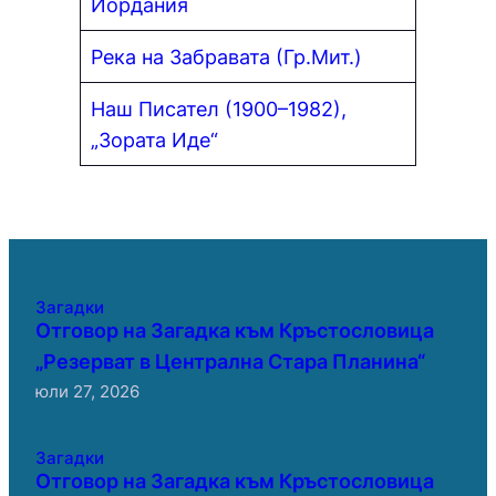
Йордания
Река на Забравата (Гр.Мит.)
Наш Писател (1900–1982),
„Зората Иде“
Загадки
Отговор на Загадка към Кръстословица
„Резерват в Централна Стара Планина“
юли 27, 2026
Загадки
Отговор на Загадка към Кръстословица