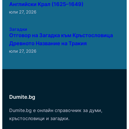
Английски Крал (1625–1649)
юли 27, 2026
Загадки
Отговор на Загадка към Кръстословица
Древното Название на Тракия
юли 27, 2026
Dumite.bg
Dumite.bg е онлайн справочник за думи,
кръстословици и загадки.