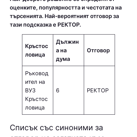
оценките, популярността и честотата на
търсенията. Най-вероятният отговор за
тази подсказка е PEКТOP.
Дължин
Кръстос
а на
Отговор
ловица
дума
Ръковод
ител на
ВУЗ
6
PEКТOP
Кръстос
ловица
Списък със синоними за