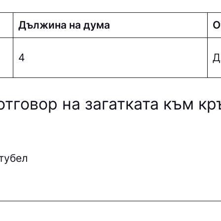
Дължина на дума
О
4
Д
отговор на загатката към к
тубел