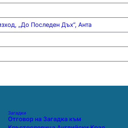
зход, „До Последен Дъх“, Анта
Загадки
Отговор на Загадка към
Кръстословица Английски Крал