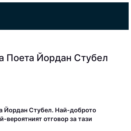
а Поета Йордан Стубел
а Йордан Стубел. Най-доброто
й-вероятният отговор за тази