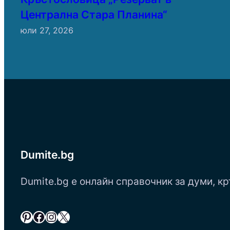
Централна Стара Планина“
юли 27, 2026
Dumite.bg
Dumite.bg е онлайн справочник за думи, кр
Pinterest
Facebook
Instagram
X