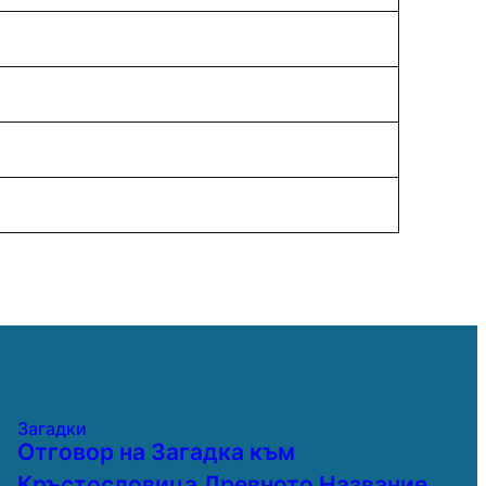
Загадки
Отговор на Загадка към
Кръстословица Древното Название