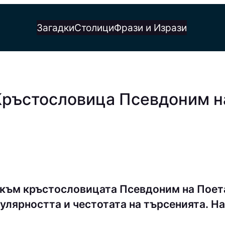
Загадки
Столици
Фрази и Изрази
 Кръстословица Псевдоним н
 към кръстословицата Псевдоним на Поет
улярността и честотата на търсенията. На