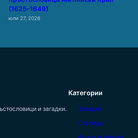
(1625–1649)
юли 27, 2026
Категории
ъстословици и загадки.
Загадки
Столици
Фрази и Изрази