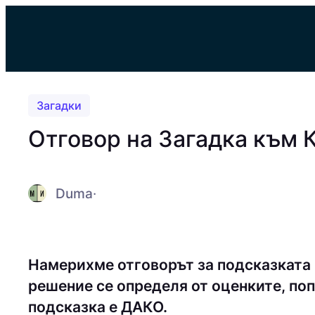
Към
съдържанието
Загадки
Отговор на Загадка към
Duma
·
Намерихме отговорът за подсказката
решение се определя от оценките, поп
подсказка е ДAКO.