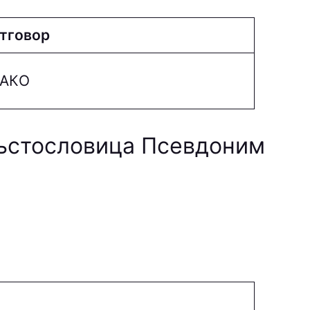
тговор
AКO
ръстословица Псевдоним