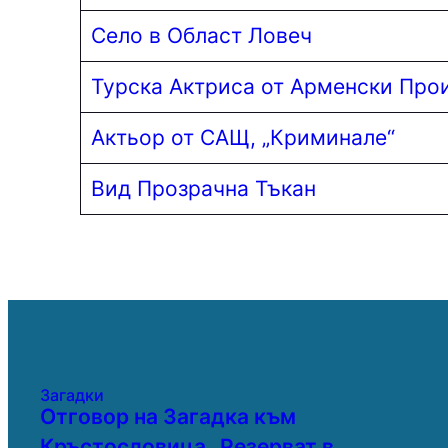
Село в Област Ловеч
Турска Актриса от Арменски Прои
Актьор от САЩ, „Криминале“
Вид Прозрачна Тъкан
Загадки
Отговор на Загадка към
Кръстословица „Резерват в