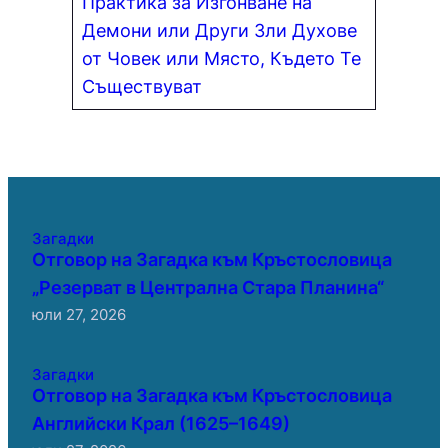
Практика за Изгонване на
Демони или Други Зли Духове
от Човек или Място, Където Те
Съществуват
Загадки
Отговор на Загадка към Кръстословица
„Резерват в Централна Стара Планина“
юли 27, 2026
Загадки
Отговор на Загадка към Кръстословица
Английски Крал (1625–1649)