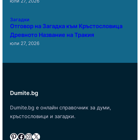
юли 27, 2026
Загадки
Отговор на Загадка към Кръстословица
Древното Название на Тракия
юли 27, 2026
Dumite.bg
Dumite.bg е онлайн справочник за думи,
кръстословици и загадки.
Pinterest
Facebook
Instagram
X