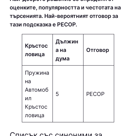
оценките, популярността и честотата на
търсенията. Най-вероятният отговор за
тази подсказка е PECOP.
Дължин
Кръстос
а на
Отговор
ловица
дума
Пружина
на
Автомоб
5
PECOP
ил
Кръстос
ловица
Списък със синоними за